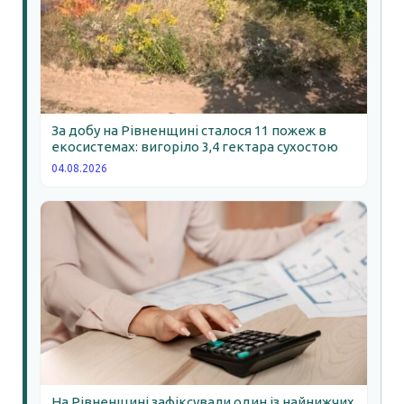
За добу на Рівненщині сталося 11 пожеж в
екосистемах: вигоріло 3,4 гектара сухостою
04.08.2026
На Рівненщині зафіксували один із найнижчих