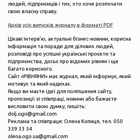
людей, підприємців і тих, хто хоче розпочати
свою власну справу.
Архів усіх випусків журналу в форматі PDF
Цікаві інтерв’ю, актуальні бізнес-новини, корисна
інформація та поради для ділових людей,
розповіді про успішні українські проєкти та
підприємства, досьє про відомих рівнян і ще
багато корисного.
Сайт «РІВНЯНИ» має журнал, який інформує, який
мотивує та який надихає.
Якщо ви маєте ідеї для поліпшення сайту,
пропозиції зі співпраці, новини або бажаєте
висловити свою думку, пишіть:
dolj.ogo@gmail.com
Реклама та співпраця: Олена Копиця, тел. 050
339 33 34
olena.ogo.ua@gmail.com