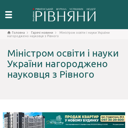
Головна
Гарячі новини
Міністром освіти і науки України
нагороджено науковця з Рівного
Міністром освіти і науки
України нагороджено
науковця з Рівного