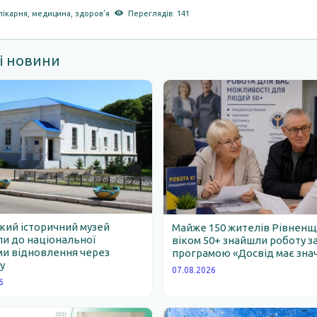
лікарня
,
медицина
,
здоров’я
Переглядів: 141
і новини
ий історичний музей
Майже 150 жителів Рівнен
и до національної
віком 50+ знайшли роботу з
и відновлення через
програмою «Досвід має зна
у
07.08.2026
6