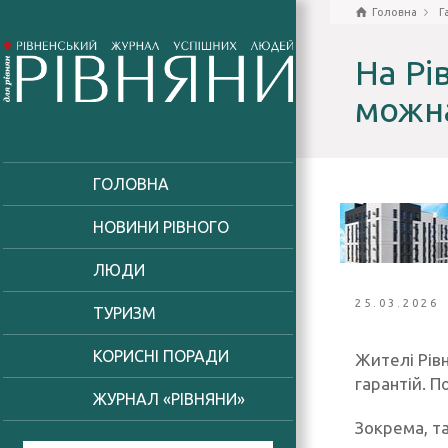
Головна
Г
На Рі
можн
ГОЛОВНА
НОВИНИ РІВНОГО
ЛЮДИ
25.03.2026
ТУРИЗМ
КОРИСНІ ПОРАДИ
Жителі Рів
гарантій. П
ЖУРНАЛ «РІВНЯНИ»
Зокрема, та