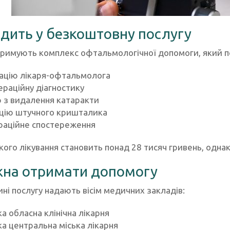
дить у безкоштовну послугу
тримують комплекс офтальмологічної допомоги, який 
ацію лікаря-офтальмолога
раційну діагностику
 з видалення катаракти
цію штучного кришталика
раційне спостереження
кого лікування становить понад 28 тисяч гривень, одна
на отримати допомогу
ні послугу надають вісім медичних закладів:
ка обласна клінічна лікарня
ка центральна міська лікарня