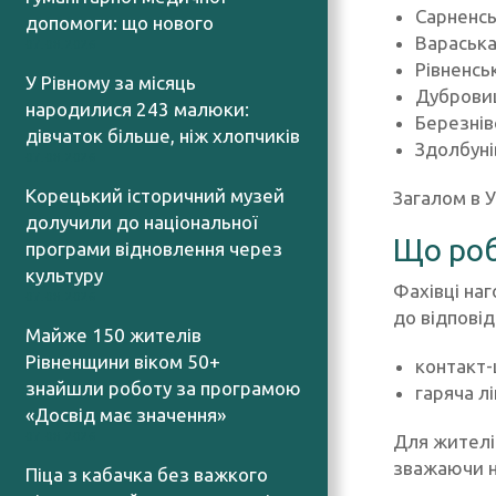
Сарненсь
допомоги: що нового
Вараська
07.08.2026
Рівненсь
У Рівному за місяць
Дубровиц
народилися 243 малюки:
Березнів
дівчаток більше, ніж хлопчиків
Здолбуні
07.08.2026
Корецький історичний музей
Загалом в У
долучили до національної
Що роб
програми відновлення через
культуру
Фахівці на
07.08.2026
до відповід
Майже 150 жителів
Рівненщини віком 50+
контакт-
знайшли роботу за програмою
гаряча л
«Досвід має значення»
07.08.2026
Для жителі
зважаючи на
Піца з кабачка без важкого