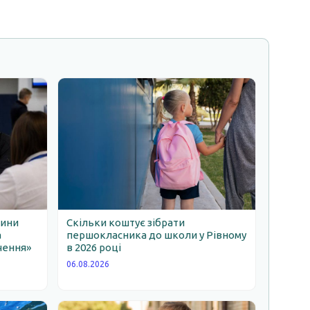
щини
Скільки коштує зібрати
а
першокласника до школи у Рівному
чення»
в 2026 році
06.08.2026