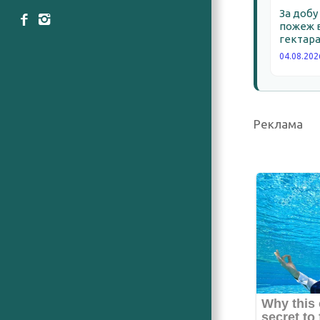
За добу
пожеж в
гектара
04.08.202
Реклама