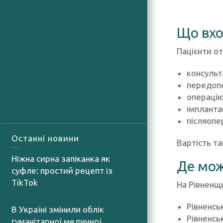
Що вхо
Пацієнти о
консульт
передопе
операцію
імпланта
післяопе
Останні новини
Вартість та
Ніжна сирна запіканка як
Де мож
суфле: простий рецепт із
TikTok
На Рівненщи
07.08.2026
Рівненсь
В Україні змінили облік
Рівненсь
гуманітарної медичної