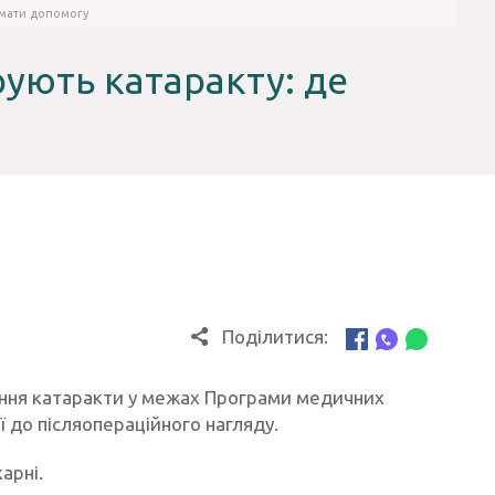
имати допомогу
ують катаракту: де
Поділитися:
ння катаракти у межах Програми медичних
ї до післяопераційного нагляду.
арні.