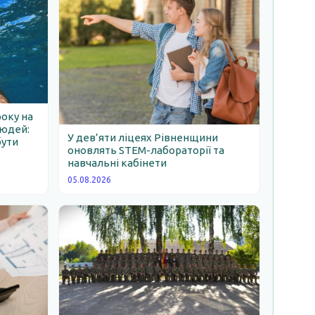
року на
людей:
У дев’яти ліцеях Рівненщини
бути
оновлять STEM-лабораторії та
навчальні кабінети
05.08.2026