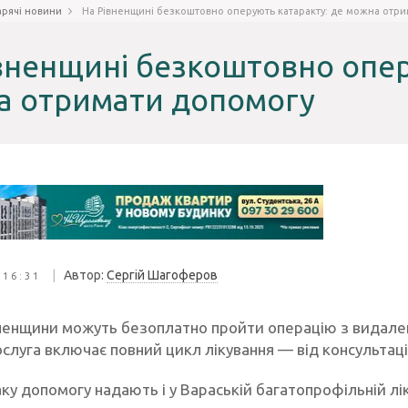
арячі новини
На Рівненщині безкоштовно оперують катаракту: де можна отр
вненщині безкоштовно опер
а отримати допомогу
|
Автор:
Сергій Шагоферов
 16:31
ненщини можуть безоплатно пройти операцію з видале
ослуга включає повний цикл лікування — від консультаці
ку допомогу надають і у Вараській багатопрофільній лік