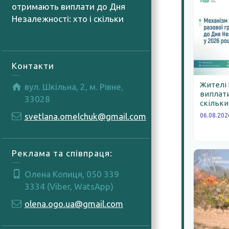
отримають виплати до Дня
Незалежності: хто і скільки
06.08.2026
Контакти
Жителі
вул. Шкільна, 2, м. Рівне,
виплати
33028
скільки
svetlana.omelchuk@gmail.com
06.08.202
Реклама та співпраця:
Олена Копиця, 050 339
3334 (Viber, WatsApp)
olena.ogo.ua@gmail.com