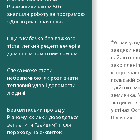
Рівненщини віком 50+
знайшли роботу за програмою
«Досвід має значення»
07.08.2026
Піца з кабачка без важкого
“Усі ми ус
тіста: легкий рецепт вечері з
завдяки ней
домашнім томатним соусом
найлютішого
06.08.2026
закріплені 
Спека може стати
історії чіл
небезпечною: як розпізнати
польській с
тепловий удар і допомогти
здійснюємо 
людині
землячка. М
06.08.2026
людини. І 
Безквитковий проїзд у
у стінах Ос
Рівному: скільки доведеться
Пасічник.
заплатити “зайцям” після
переходу на е-квиток
06.08.2026