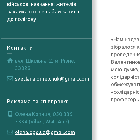
військові навчання: жителів
закликають не наближатися
до полігону
05.08.2026
«Нам надзв
зібралося к
Контакти
проведення 
вул. Шкільна, 2, м. Рівне,
Валентинови
33028
мою думку,
солідарніст
svetlana.omelchuk@gmail.com
обмежувати
«солідарніс
професор 
Реклама та співпраця:
Олена Копиця, 050 339
3334 (Viber, WatsApp)
olena.ogo.ua@gmail.com