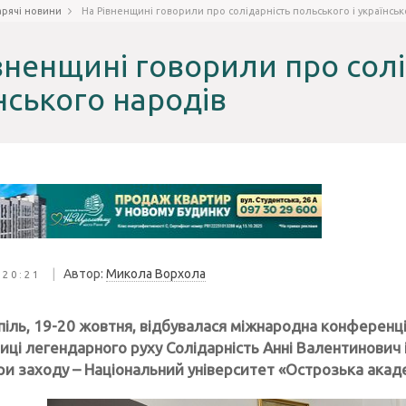
арячі новини
На Рівненщині говорили про солідарність польського і українськ
вненщині говорили про солі
нського народів
|
Автор:
Микола Ворхола
 20:21
піль, 19-20 жовтня, відбувалася міжнародна конференці
иці легендарного руху Солідарність Анні Валентинович 
ри заходу – Національний університет «Острозька акаде