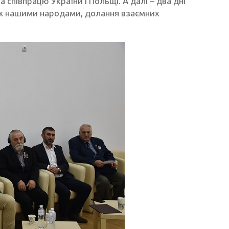
 співпрацю України і Польщі. А далі – два дні
між нашими народами, долання взаємних