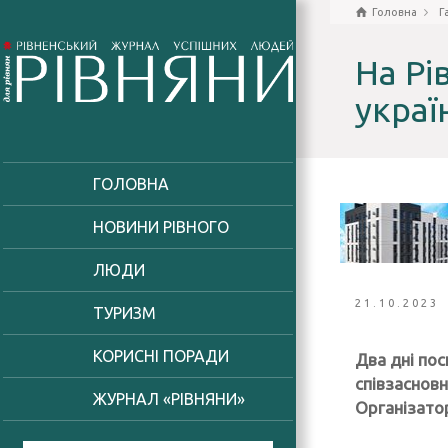
Головна
Г
На Рі
украї
ГОЛОВНА
НОВИНИ РІВНОГО
ЛЮДИ
21.10.2023
ТУРИЗМ
КОРИСНІ ПОРАДИ
Два дні пос
співзасновн
ЖУРНАЛ «РІВНЯНИ»
Організато