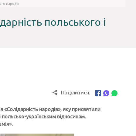
ого народів
дарність польського і
Поділитися:
я «Солідарність народів», яку присвятили
і польсько-українським відносинам.
мія».