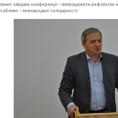
ловних завдань конференції – випрацювати рефлексію н
Особливо – міжнародної солідарності: