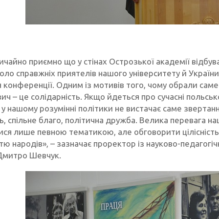
ичайно приємно що у стінах Острозької академії відбув
оло справжніх приятелів нашого університету й України
конференції. Одним із мотивів того, чому обрали саме 
ч – це солідарність. Якщо йдеться про сучасні польсько
 у нашому розумінні політики не вистачає саме звертан
ь, спільне благо, політична дружба. Велика перевага н
ся лише певною тематикою, але обговорити цілісність і
тю народів», – зазначає проректор із науково-педагогі
Дмитро Шевчук.