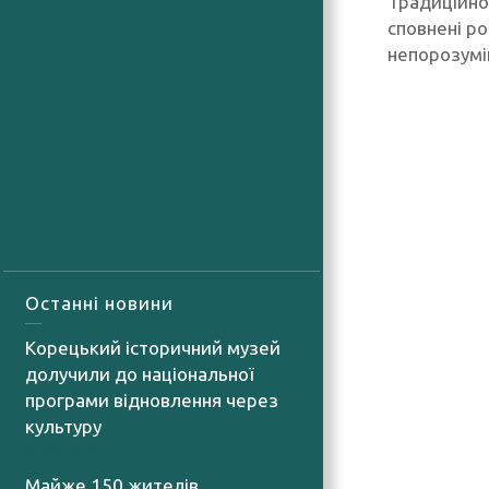
Традиційно 
сповнені р
непорозумін
Останні новини
Корецький історичний музей
долучили до національної
програми відновлення через
культуру
07.08.2026
Майже 150 жителів