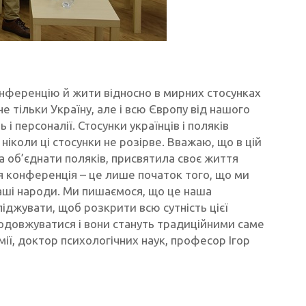
нференцію й жити відносно в мирних стосунках
е тільки Україну, але і всю Європу від нашого
 персоналії. Стосунки українців і поляків
 ніколи ці стосунки не розірве. Вважаю, що в цій
ла об’єднати поляків, присвятила своє життя
ня конференція – це лише початок того, що ми
 наші народи. Ми пишаємося, що це наша
іджувати, щоб розкрити всю сутність цієї
родовжуватися і вони стануть традиційними саме
мії, доктор психологічних наук, професор Ігор