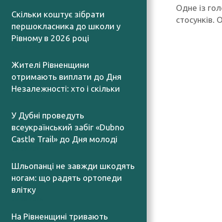
Одне із го
Скільки коштує зібрати
стосунків. 
першокласника до школи у
Рівному в 2026 році
06.08.2026
Жителі Рівненщини
отримають виплати до Дня
Незалежності: хто і скільки
06.08.2026
У Дубні проведуть
всеукраїнський забіг «Dubno
Castle Trail» до Дня молоді
05.08.2026
Шльопанці не завжди шкодять
ногам: що радять ортопеди
влітку
05.08.2026
На Рівненщині тривають