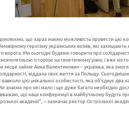
відомлюємо, що зараз маємо можливість провести цю ко
мовірному героїзму українських воїнів, які захищають н
 ворога. Ми сьогодні будемо говорити про солідарність і
тисячолітньою історією на генетичному рівні, і вже ніхто
ьне місце займе Анна Валентинович – українка, яка змог
олідарності, віддала своє життя за Польщу. Cьогодніш
навколо цієї унікальної особистості, яка об’єднує два
и знаємо про неї мало і ще дуже багато необхідно досл
я вважаю, що наші конференції в майбутньому будуть п
трозької академії”, – зазначає ректор Острозької акаде