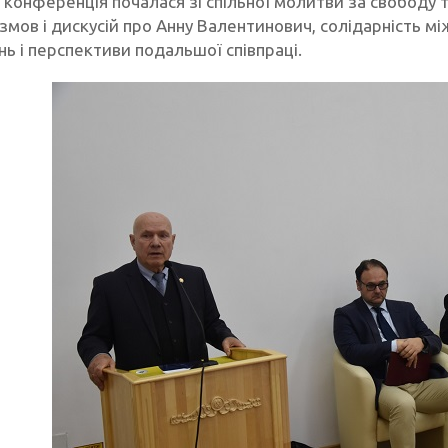
конференція почалася зі спільної молитви за свободу та
озмов і дискусій про Анну Валентинович, солідарність 
ь і перспективи подальшої співпраці.