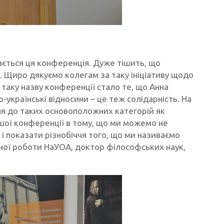
ається ця конференція. Дуже тішить, що
. Щиро дякуємо колегам за таку ініціативу щодо
таку назву конференції стало те, що Анна
-українські відносини – це теж солідарність. На
ня до таких основоположних категорій як
ашої конференції в тому, що ми можемо не
 показати різнобіччя того, що ми називаємо
чної роботи НаУОА, доктор філософських наук,