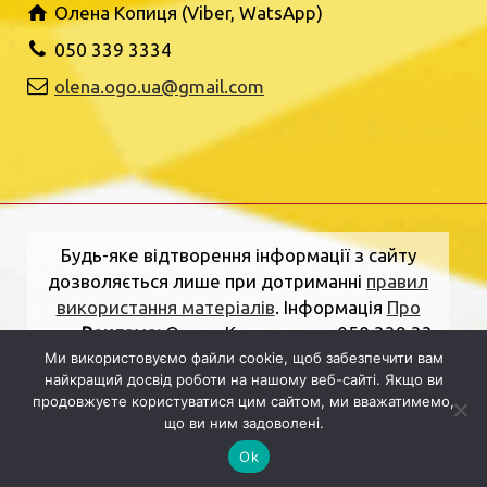
Олена Копиця (Viber, WatsApp)
050 339 3334
olena.ogo.ua@gmail.com
Будь-яке відтворення інформації з сайту
дозволяється лише при дотриманні
правил
використання матеріалів
. Інформація
Про
нас
.
Реклама:
Олена Копиця, тел. 050 339 33
Ми використовуємо файли cookie, щоб забезпечити вам
34
olena.ogo.ua@gmail.com
.
Адреса
найкращий досвід роботи на нашому веб-сайті. Якщо ви
редакції:
вулиця Шкільна, 2, Рівне, Рівненська
продовжуєте користуватися цим сайтом, ми вважатимемо,
область, 33000.
Електронна пошта:
що ви ним задоволені.
dolj.ogo@gmail.com
Ok