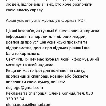
людей, підприємців і тих, хто хоче розпочати
свою власну справу.
Архів усіх випусків журналу в форматі PDF
Цікаві інтерв’ю, актуальні бізнес-новини, корисна
інформація та поради для ділових людей,
розповіді про успішні українські проєкти та
підприємства, досьє про відомих рівнян і ще
багато корисного.
Сайт «РІВНЯНИ» має журнал, який інформує, який
мотивує та який надихає.
Якщо ви маєте ідеї для поліпшення сайту,
пропозиції зі співпраці, новини або бажаєте
висловити свою думку, пишіть:
dolj.ogo@gmail.com
Реклама та співпраця: Олена Копиця, тел. 050
339 33 34
olena.ogo.ua@gmail.com