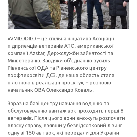
«VMILODILO – це спільна ініціатива Асоціації
підприємців-ветеранів АТО, американської
компанії Azstar, Держслужби зайнятості та
Мінветеранів. Завдяки об’єднанню зусиль
Рівненської ОДА та Рівненського центру
профтехосвіти ДСЗ, де наша область стала
пілотною в реалізації проєкту», – розповів
начальник ОВА Олександр Коваль .
Зараз на базі центру навчання водінню та
обслуговуванню вантажівок проходять перші 8
ветеранів. Після цього вони зможуть розпочати
власну справу, взявши у безвідсотковий лізинг
одну зі 150 автівок, які передали для України