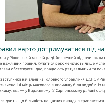
равил варто дотримуватися під ча
или у Рівненській міській раді, безпечний відпочинок 
ле важливих правил. Купатися рекомендують лише у спе
олази обстежують дно, працюють рятувальники та конт
заступника начальника Головного управління ДСНС у Рів
значено 14 місць масового відпочинку біля водойм. Із ни
кому, два — у Вараському. У Сарненському районі офіці
свідчить, що більшість нещасних випадків трапляється 