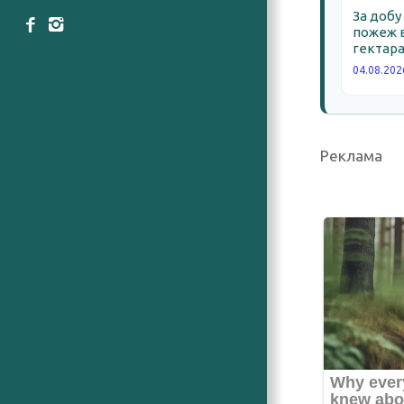
За добу
пожеж в
гектара
04.08.202
Реклама