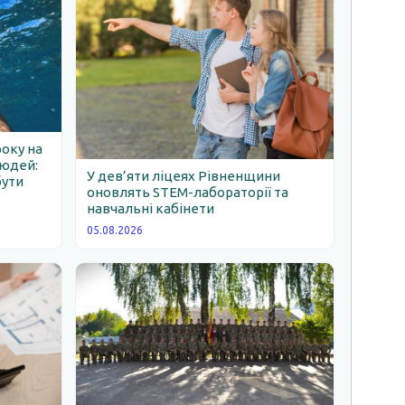
року на
людей:
У дев’яти ліцеях Рівненщини
бути
оновлять STEM-лабораторії та
навчальні кабінети
05.08.2026