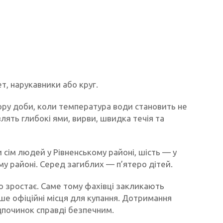
т, нарукавники або круг.
ору доби, коли температура води становить не
лять глибокі ями, вирви, швидка течія та
 сім людей у Рівненському районі, шість — у
у районі. Серед загиблих — п’ятеро дітей.
йно зростає. Саме тому фахівці закликають
е офіційні місця для купання. Дотримання
дпочинок справді безпечним.