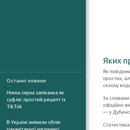
Яких п
Як повідом
простих, а
Останні новини
сезону вод
Ніжна сирна запіканка як
За словами 
суфле: простий рецепт із
офіційно ви
TikTok
— у Дубенсь
07.08.2026
В Україні змінили облік
Статистика 
гуманітарної медичної