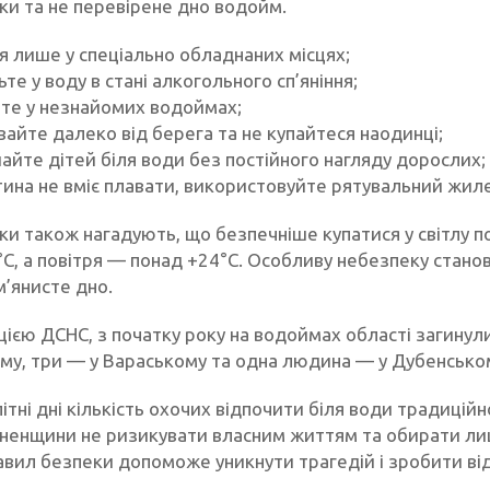
ки та не перевірене дно водойм.
я лише у спеціально обладнаних місцях;
те у воду в стані алкогольного сп’яніння;
йте у незнайомих водоймах;
вайте далеко від берега та не купайтеся наодинці;
айте дітей біля води без постійного нагляду дорослих;
ина не вміє плавати, використовуйте рятувальний жиле
ки також нагадують, що безпечніше купатися у світлу п
, а повітря — понад +24°C. Особливу небезпеку станов
м’янисте дно.
ією ДСНС, з початку року на водоймах області загинули
му, три — у Вараському та одна людина — у Дубенськом
літні дні кількість охочих відпочити біля води традиці
вненщини не ризикувати власним життям та обирати лиш
авил безпеки допоможе уникнути трагедій і зробити ві