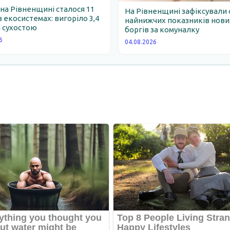
 на Рівненщині сталося 11
На Рівненщині зафіксували 
 екосистемах: вигоріло 3,4
найнижчих показників нови
 сухостою
боргів за комуналку
6
04.08.2026