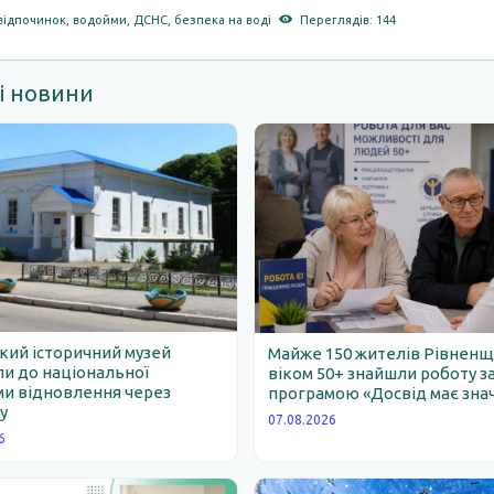
відпочинок
,
водойми
,
ДСНС
,
безпека на воді
Переглядів: 144
і новини
ий історичний музей
Майже 150 жителів Рівнен
и до національної
віком 50+ знайшли роботу з
и відновлення через
програмою «Досвід має зна
у
07.08.2026
6