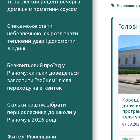
тіста: легкий рецепт вечері з
Рівненщина
,
домашнім томатним соусом
06.08.2026
Спека може стати
Головн
небезпечною: як розпізнати
тепловий удар і допомогти
людині
06.08.2026
Безквитковий проїзд у
Рівному: скільки доведеться
заплатити “зайцям” після
переходу на е-квиток
06.08.2026
Корецьк
Скільки коштує зібрати
долучил
програм
першокласника до школи у
культур
Рівному в 2026 році
07.08.202
06.08.2026
Жителі Рівненщини