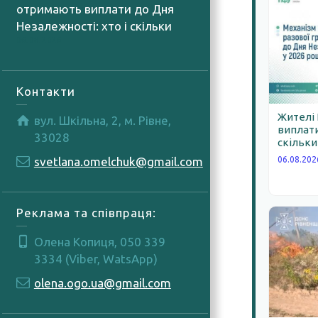
отримають виплати до Дня
Незалежності: хто і скільки
06.08.2026
Контакти
Жителі
вул. Шкільна, 2, м. Рівне,
виплати
33028
скільки
svetlana.omelchuk@gmail.com
06.08.202
Реклама та співпраця:
Олена Копиця, 050 339
3334 (Viber, WatsApp)
olena.ogo.ua@gmail.com