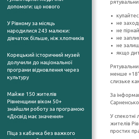
рятувальни
допомоги: що нового
07.08.2026
купайтес
не заходь
У Рівному за місяць
не пірна
народилися 243 малюки:
не запли
дівчаток більше, ніж хлопчиків
не залиш
07.08.2026
якщо дит
Корецький історичний музей
долучили до національної
Рятувальни
програми відновлення через
менше +18°C
культуру
слизьке ка
07.08.2026
Майже 150 жителів
За інформац
Рівненщини віком 50+
Сарненсько
знайшли роботу за програмою
У спекотні 
«Досвід має значення»
жителів Рі
07.08.2026
простих пр
Піца з кабачка без важкого