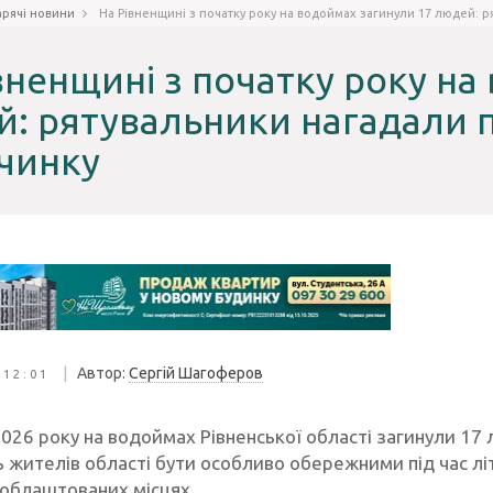
арячі новини
На Рівненщині з початку року на водоймах загинули 17 людей: 
вненщині з початку року на
: рятувальники нагадали 
чинку
|
Автор:
Сергій Шагоферов
 12:01
2026 року на водоймах Рівненської області загинули 17
 жителів області бути особливо обережними під час літ
 облаштованих місцях.