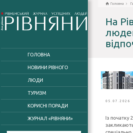
Головна
Г
На Рі
людей
відпо
ГОЛОВНА
НОВИНИ РІВНОГО
ЛЮДИ
ТУРИЗМ
05.07.2026
КОРИСНІ ПОРАДИ
Із початку 
ЖУРНАЛ «РІВНЯНИ»
закликають
спеціально