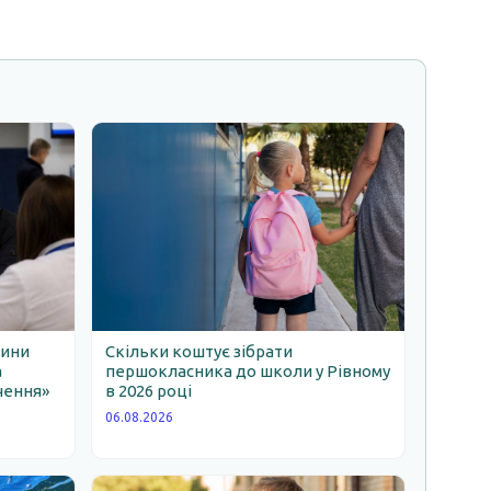
щини
Скільки коштує зібрати
а
першокласника до школи у Рівному
чення»
в 2026 році
06.08.2026