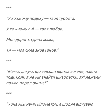
***
“У кожному подиху — твоя турбота.
У кожному дні — твоя любов.
Моя дорога, єдина мама,
Ти — моя сила знов і знов.”
***
“Мамо, дякую, що завжди вірила в мене, навіть
тоді, коли я не міг знайти шкарпетки, які лежали
прямо перед очима!”
***
“Хоча між нами кілометри, я щодня відчуваю