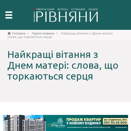
Головна
Гарячі новини
Найкращі вітання з Днем матері:
слова, що торкаються серця
Найкращі вітання з
Днем матері: слова, що
торкаються серця