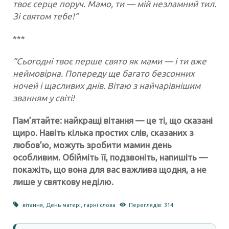
твоє серце поруч. Мамо, ти — мій незламний тил.
Зі святом тебе!”
***
“Сьогодні твоє перше свято як мами — і ти вже
неймовірна. Попереду ще багато безсонних
ночей і щасливих днів. Вітаю з найчарівнішим
званням у світі!
Пам’ятайте: найкращі вітання — це ті, що сказані
щиро. Навіть кілька простих слів, сказаних з
любов’ю, можуть зробити мамин день
особливим. Обійміть її, подзвоніть, напишіть —
покажіть, що вона для вас важлива щодня, а не
лише у святкову неділю.
вітання
,
День матері
,
гарні слова
Переглядів: 314