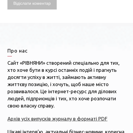
Про нас
Сайт «РІВНЯНИ» створений спеціально для тих,
хто хоче бути в курсі останніх подій і прагнуть
досягти успіху в житті, займають активну
життєву позицію, і хочуть, щоб наше місто
розвивалося. Це інтернет-ресурс для ділових
людей, підприємців і тих, хто хоче розпочати
свою власну справу.
Архів усіх випусків журналу в форматі PDF
Цікаві інтерв’ю, актуальні бізнес-новини, корисна