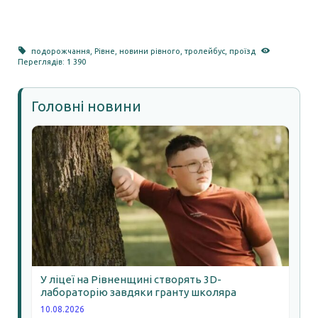
подорожчання
,
Рівне
,
новини рівного
,
тролейбус
,
проїзд
Переглядів: 1 390
Головні новини
У ліцеї на Рівненщині створять 3D-
лабораторію завдяки гранту школяра
10.08.2026