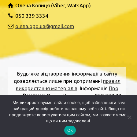
Олена Копиця (Viber, WatsApp)
050 339 3334
olena.ogo.ua@gmail.com
Будь-яке відтворення інформації з сайту
дозволяється лише при дотриманні
правил
використання матеріалів
. Інформація
Про
нас
.
Реклама:
Олена Копиця, тел. 050 339 33
Ми використовуємо файли cookie, щоб забезпечити вам
34
olena.ogo.ua@gmail.com
.
Адреса
найкращий досвід роботи на нашому веб-сайті. Якщо ви
редакції:
вулиця Шкільна, 2, Рівне, Рівненська
продовжуєте користуватися цим сайтом, ми вважатимемо,
область, 33000.
Електронна пошта:
що ви ним задоволені.
dolj.ogo@gmail.com
Ok