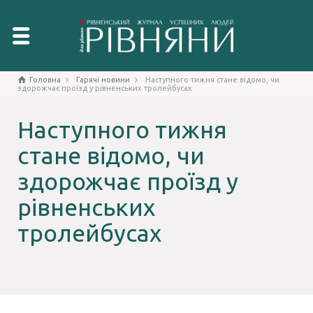
Головна
Гарячі новини
Наступного тижня стане відомо, чи
здорожчає проїзд у рівненських тролейбусах
Наступного тижня
стане відомо, чи
здорожчає проїзд у
рівненських
тролейбусах