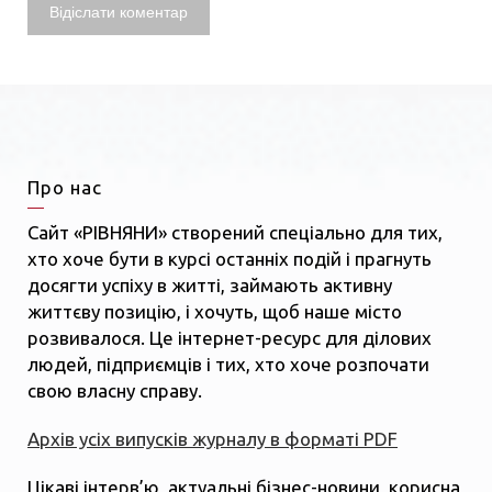
Про нас
Сайт «РІВНЯНИ» створений спеціально для тих,
хто хоче бути в курсі останніх подій і прагнуть
досягти успіху в житті, займають активну
життєву позицію, і хочуть, щоб наше місто
розвивалося. Це інтернет-ресурс для ділових
людей, підприємців і тих, хто хоче розпочати
свою власну справу.
Архів усіх випусків журналу в форматі PDF
Цікаві інтерв’ю, актуальні бізнес-новини, корисна