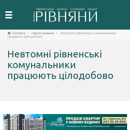
Головна
Гарячі новини
Невтомні рівненські комунальники
працюють цілодобово
Невтомні рівненські
комунальники
працюють цілодобово