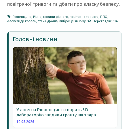
повітряної тривоги та дбати про власну безпеку.
Рівненщина
,
Рівне
,
новини рівного
,
повітряна тривога
,
ППО
,
олександр коваль
,
атака дронів
,
вибухи у Рівному
Переглядів: 516
Головні новини
У ліцеї на Рівненщині створять 3D-
лабораторію завдяки гранту школяра
10.08.2026