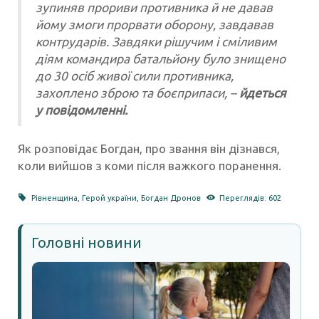
зупиняв прориви противника й не давав
йому змоги прорвати оборону, завдавав
контрударів. Завдяки рішучим і сміливим
діям командира батальйону було знищено
до 30 осіб живої сили противника,
захоплено зброю та боєприпаси, –
йдеться
у повідомленні.
Як розповідає Богдан, про звання він дізнався,
коли вийшов з коми після важкого поранення.
Рівненщина
,
Герой україни
,
Богдан Дронов
Переглядів: 602
Головні новини