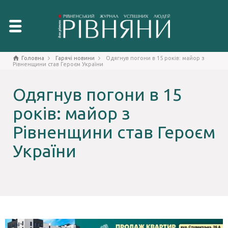
Головна
Гарячі новини
Одягнув погони в 15 років: майор з
Рівненщини став Героєм України
Одягнув погони в 15
років: майор з
Рівненщини став Героєм
України