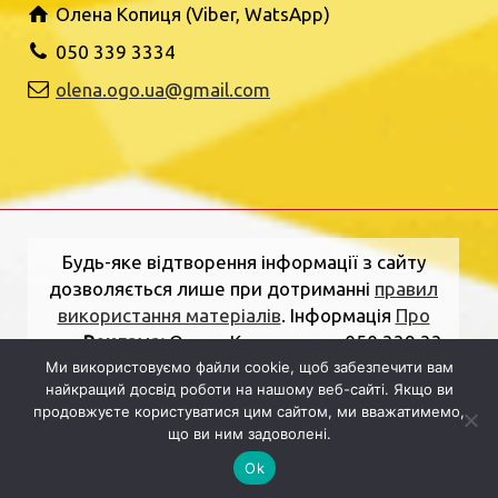
Олена Копиця (Viber, WatsApp)
050 339 3334
olena.ogo.ua@gmail.com
Будь-яке відтворення інформації з сайту
дозволяється лише при дотриманні
правил
використання матеріалів
. Інформація
Про
нас
.
Реклама:
Олена Копиця, тел. 050 339 33
34
olena.ogo.ua@gmail.com
.
Адреса
Ми використовуємо файли cookie, щоб забезпечити вам
найкращий досвід роботи на нашому веб-сайті. Якщо ви
редакції:
вулиця Шкільна, 2, Рівне, Рівненська
продовжуєте користуватися цим сайтом, ми вважатимемо,
область, 33000.
Електронна пошта:
що ви ним задоволені.
dolj.ogo@gmail.com
Ok