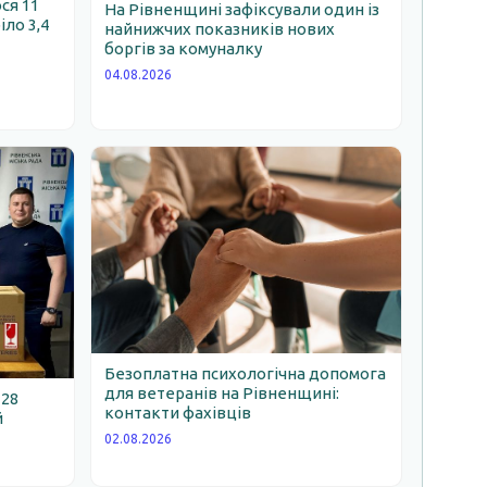
ся 11
На Рівненщині зафіксували один із
іло 3,4
найнижчих показників нових
боргів за комуналку
04.08.2026
Безоплатна психологічна допомога
для ветеранів на Рівненщині:
 28
контакти фахівців
й
02.08.2026