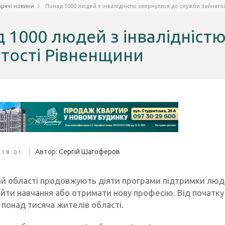
арячі новини
Понад 1000 людей з інвалідністю звернулися до служби зайнято
 1000 людей з інвалідніст
тості Рівненщини
|
Автор:
Сергій Шагоферов
 18:01
кій області продовжують діяти програми підтримки люде
ойти навчання або отримати нову професію. Від початку
 понад тисяча жителів області.