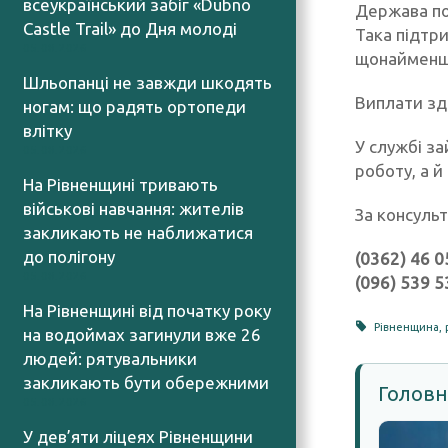
всеукраїнський забіг «Dubno
Держава по
Castle Trail» до Дня молоді
Така підтри
05.08.2026
щонайменше
Шльопанці не завжди шкодять
Виплати зд
ногам: що радять ортопеди
влітку
У службі з
05.08.2026
роботу, а й
На Рівненщині тривають
військові навчання: жителів
За консульт
закликають не наближатися
до полігону
(0362) 46 0
05.08.2026
(096) 539 5
На Рівненщині від початку року
Рівненщина
,
на водоймах загинули вже 26
людей: рятувальники
закликають бути обережними
Головн
05.08.2026
У дев’яти ліцеях Рівненщини