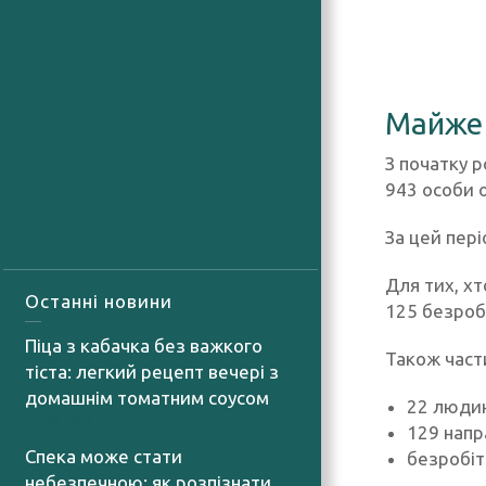
Майже 
З початку р
943 особи 
За цей пері
Для тих, х
Останні новини
125 безроб
Піца з кабачка без важкого
Також част
тіста: легкий рецепт вечері з
домашнім томатним соусом
22 людин
06.08.2026
129 напр
Спека може стати
безробіт
небезпечною: як розпізнати