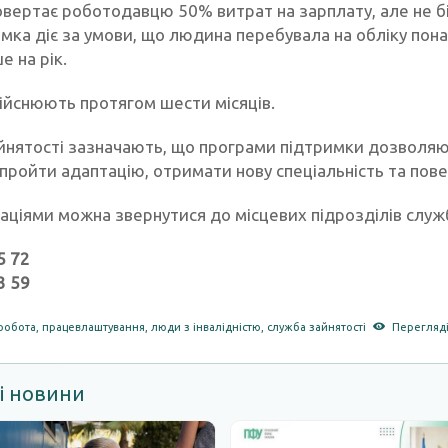
вертає роботодавцю 50% витрат на зарплату, але не бі
мка діє за умови, що людина перебувала на обліку пона
 на рік.
ійснюють протягом шести місяців.
айнятості зазначають, що програми підтримки дозволя
 пройти адаптацію, отримати нову спеціальність та по
аціями можна звернутися до місцевих підрозділів служб
5 72
3 59
робота
,
працевлаштування
,
люди з інвалідністю
,
служба зайнятості
Перегляді
і новини