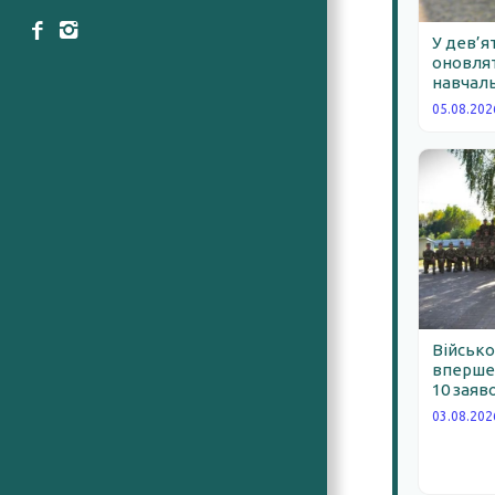
У дев’я
оновлят
навчаль
05.08.202
Військо
вперше 
10 заяв
03.08.202