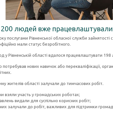
200 людей вже працевлаштували
оку послугами Рівненської обласної служби зайнятості с
офіційно мали статус безробітного.
од у Рівненській області вдалося працевлаштувати 198 
то потребував нових навичок або перекваліфікації, орг
ітних.
ину жителів області залучали до тимчасових робіт.
и взяли участь у громадських роботах;
авлень видали для суспільно корисних робіт;
них залучали до робіт, важливих для підтримки громад 