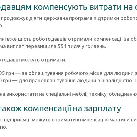
давцям компенсують витрати на 
і продовжує діяти державна програма підтримки робот
ю.
ині вже шість роботодавців отримали компенсації за об
ума виплат перевищила 551 тисячу гривень.
отодавці можуть отримати:
05 грн — за облаштування робочого місця для людини з і
0 грн — для працевлаштування людини з інвалідністю ІІ 
 використати на спеціальні меблі, техніку, обладнання
також компенсації на зарплату
о, підприємці можуть отримати компенсацію частини в
стю.