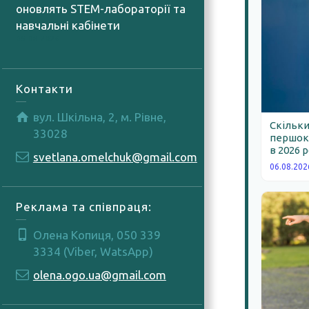
оновлять STEM-лабораторії та
навчальні кабінети
05.08.2026
Контакти
вул. Шкільна, 2, м. Рівне,
Скільки
33028
першокл
в 2026 
svetlana.omelchuk@gmail.com
06.08.202
Реклама та співпраця:
Олена Копиця, 050 339
3334 (Viber, WatsApp)
olena.ogo.ua@gmail.com