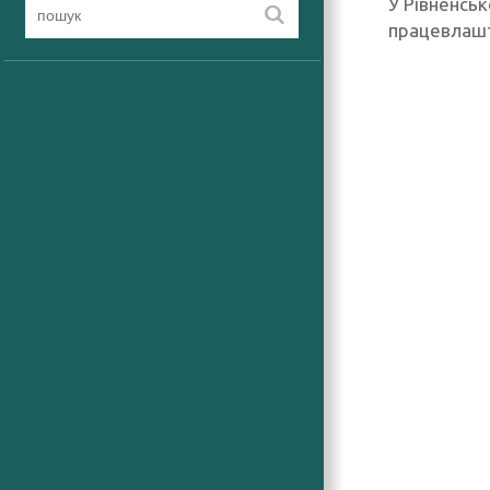
У Рівненсь
працевлашт