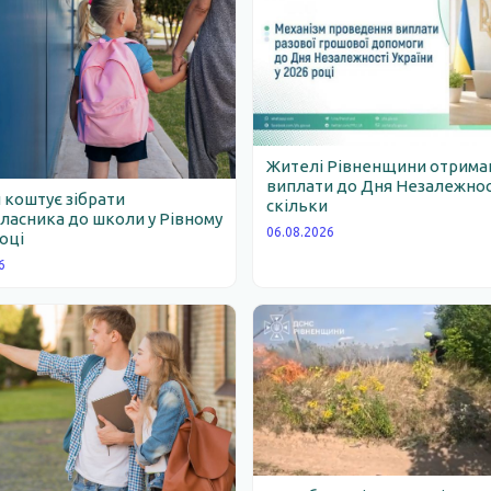
Жителі Рівненщини отрим
виплати до Дня Незалежності
 коштує зібрати
скільки
асника до школи у Рівному
06.08.2026
році
6