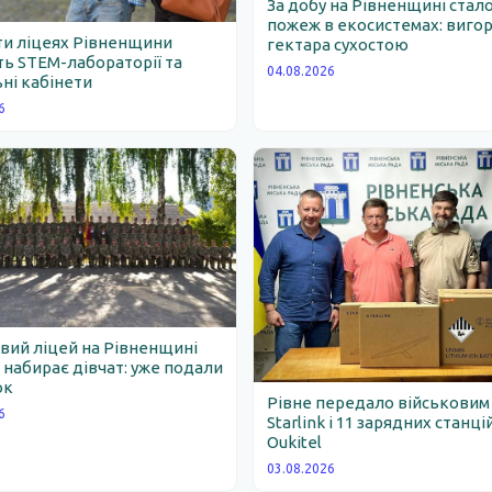
За добу на Рівненщині стало
пожеж в екосистемах: вигор
ти ліцеях Рівненщини
гектара сухостою
ь STEM-лабораторії та
04.08.2026
ні кабінети
6
вий ліцей на Рівненщині
набирає дівчат: уже подали
ок
Рівне передало військовим
6
Starlink і 11 зарядних станці
Oukitel
03.08.2026