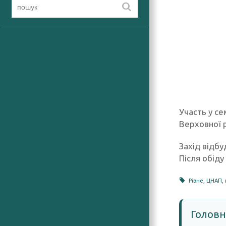
Участь у се
Верховної р
Захід відбу
Після обіду
Рівне
,
ЦНАП
,
Головн