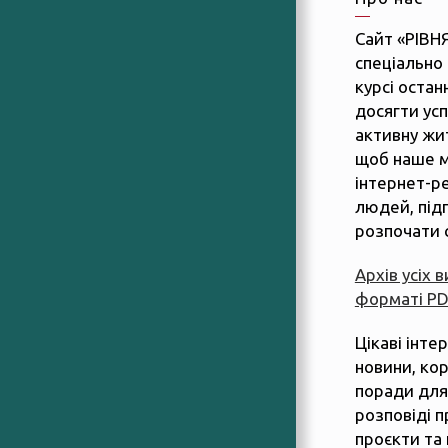
Сайт «РІВН
спеціально 
курсі останн
досягти усп
активну жит
щоб наше м
інтернет-р
людей, підп
розпочати 
Архів усіх 
форматі P
Цікаві інте
новини, ко
поради для
розповіді п
проєкти та 