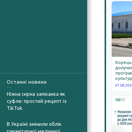
Корецьк
долучил
програм
культур
Останні новини
07.08.202
Ніжна сирна запіканка як
суфле: простий рецепт із
TikTok
07.08.2026
В Україні змінили облік
гуманітарної медичної