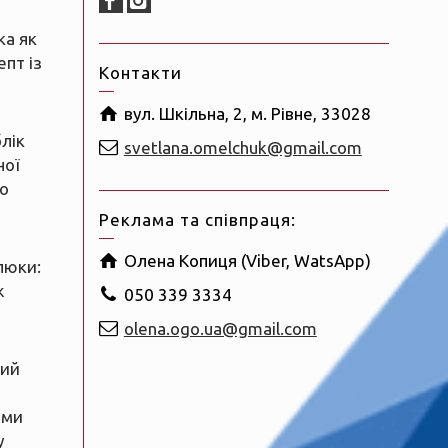
ка як
пт із
Контакти
вул. Шкільна, 2, м. Рівне, 33028
блік
svetlana.omelchuk@gmail.com
ної
о
Реклама та співпраця:
Олена Копиця (Viber, WatsApp)
люки:
ж
050 339 3334
olena.ogo.ua@gmail.com
ний
ами
у