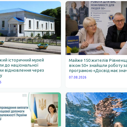
ий історичний музей
Майже 150 жителів Рівнен
и до національної
віком 50+ знайшли роботу з
и відновлення через
програмою «Досвід має зна
у
07.08.2026
6