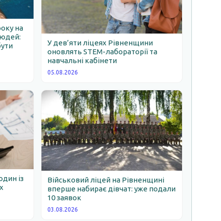
року на
людей:
У дев’яти ліцеях Рівненщини
бути
оновлять STEM-лабораторії та
навчальні кабінети
05.08.2026
один із
Військовий ліцей на Рівненщині
х
вперше набирає дівчат: уже подали
10 заявок
03.08.2026