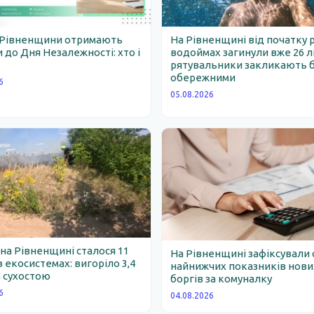
 Рівненщини отримають
На Рівненщині від початку 
 до Дня Незалежності: хто і
водоймах загинули вже 26 
рятувальники закликають 
обережними
6
05.08.2026
 на Рівненщині сталося 11
На Рівненщині зафіксували 
 екосистемах: вигоріло 3,4
найнижчих показників нови
 сухостою
боргів за комуналку
6
04.08.2026