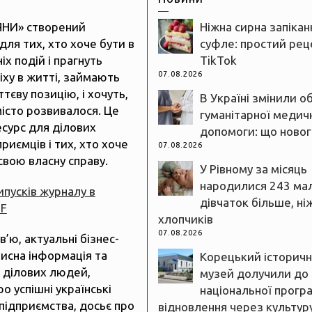
ЯНИ» створений
Ніжна сирна запікан
для тих, хто хоче бути в
суфле: простий реце
іх подій і прагнуть
TikTok
07.08.2026
іху в житті, займають
тєву позицію, і хочуть,
В Україні змінили о
істо розвивалося. Це
гуманітарної медич
есурс для ділових
допомоги: що новог
риємців і тих, хто хоче
07.08.2026
свою власну справу.
У Рівному за місяць
народилися 243 ма
випусків журналу в
дівчаток більше, ні
DF
хлопчиків
07.08.2026
рв’ю, актуальні бізнес-
рисна інформація та
Корецький історич
 ділових людей,
музей долучили до
ро успішні українські
національної прогр
підприємства, досьє про
відновлення через культур