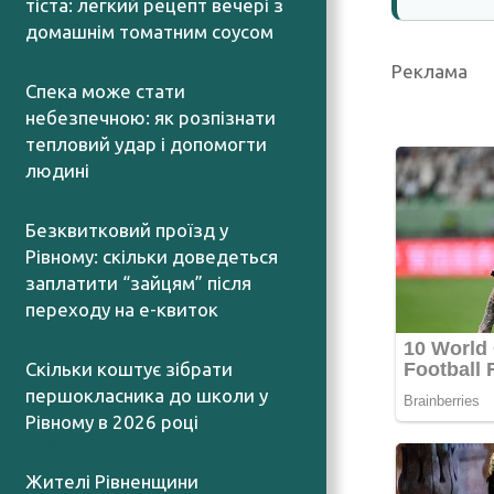
тіста: легкий рецепт вечері з
домашнім томатним соусом
06.08.2026
Реклама
Спека може стати
небезпечною: як розпізнати
тепловий удар і допомогти
людині
06.08.2026
Безквитковий проїзд у
Рівному: скільки доведеться
заплатити “зайцям” після
переходу на е-квиток
06.08.2026
Скільки коштує зібрати
першокласника до школи у
Рівному в 2026 році
06.08.2026
Жителі Рівненщини