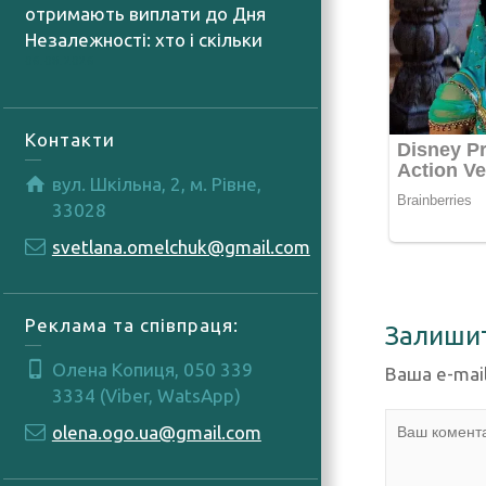
отримають виплати до Дня
Незалежності: хто і скільки
06.08.2026
Контакти
вул. Шкільна, 2, м. Рівне,
33028
svetlana.omelchuk@gmail.com
Реклама та співпраця:
Залиши
Олена Копиця, 050 339
Ваша e-mai
3334 (Viber, WatsApp)
olena.ogo.ua@gmail.com