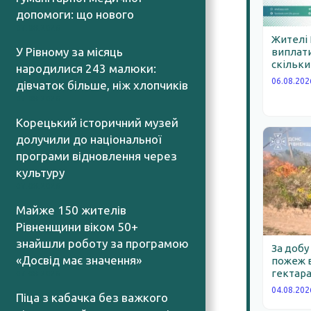
допомоги: що нового
07.08.2026
Жителі
У Рівному за місяць
виплати
скільки
народилися 243 малюки:
06.08.202
дівчаток більше, ніж хлопчиків
07.08.2026
Корецький історичний музей
долучили до національної
програми відновлення через
культуру
07.08.2026
Майже 150 жителів
Рівненщини віком 50+
знайшли роботу за програмою
За добу
«Досвід має значення»
пожеж в
гектара
07.08.2026
04.08.202
Піца з кабачка без важкого