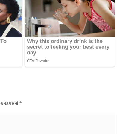
означені
*