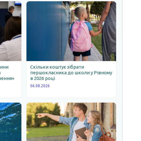
щини
Скільки коштує зібрати
а
першокласника до школи у Рівному
чення»
в 2026 році
06.08.2026