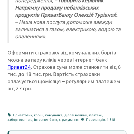
попередження, –
говорить керівник
Напрямку продажу небанківських
продуктів ПриватБанку Олексій Турівной.
– Наша нова послуга допоможе завжди
залишатися з газом, електрикою, водою та
опаленням».
Оформити страховку від комунальних боргів
можна за пару кліків через Інтернет-банк
Приват24
. Страхова сума може становити від 6
тис. до 18 тис. грн. Вартість страховки
оплачується щомісяця – регулярним платежем
від 27 грн.
ПриватБанк
,
гроші
,
комуналка
,
ділові новини
,
платежі
,
заборгованість
,
інтернет-банк
,
страхування
Переглядів: 1 518