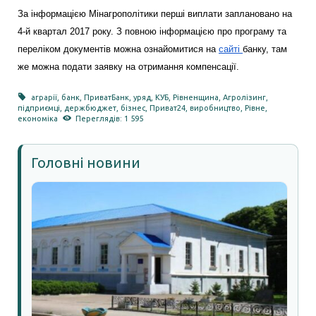
За інформацією Мінагрополітики перші виплати заплановано на
4-й квартал 2017 року. З повною інформацією про програму та
переліком документів можна ознайомитися на
сайті
банку, там
же можна подати заявку на отримання компенсації.
аграрії
,
банк
,
ПриватБанк
,
уряд
,
КУБ
,
Рівненщина
,
Агролізинг
,
підприємці
,
держбюджет
,
бізнес
,
Приват24
,
виробництво
,
Рівне
,
економіка
Переглядів: 1 595
Головні новини