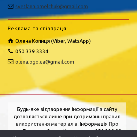
svetlana.omelchuk@gmail.com
Реклама та співпраця:
Олена Копиця (Viber, WatsApp)
050 339 3334
olena.ogo.ua@gmail.com
Будь-яке відтворення інформації з сайту
дозволяється лише при дотриманні
правил
використання матеріалів
. Інформація
Про
нас
.
Реклама:
Олена Копиця, тел. 050 339 33