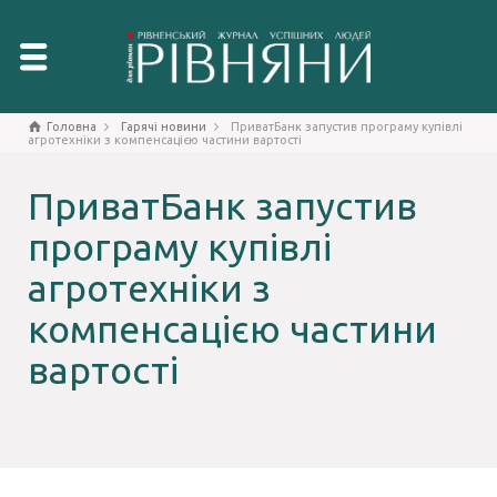
Головна
Гарячі новини
ПриватБанк запустив програму купівлі
агротехніки з компенсацією частини вартості
ПриватБанк запустив
програму купівлі
агротехніки з
компенсацією частини
вартості