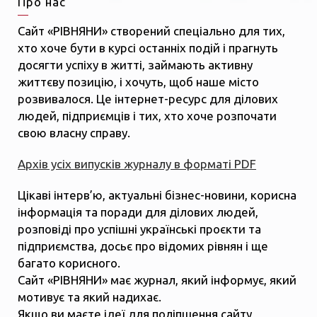
Про нас
Сайт «РІВНЯНИ» створений спеціально для тих,
хто хоче бути в курсі останніх подій і прагнуть
досягти успіху в житті, займають активну
життєву позицію, і хочуть, щоб наше місто
розвивалося. Це інтернет-ресурс для ділових
людей, підприємців і тих, хто хоче розпочати
свою власну справу.
Архів усіх випусків журналу в форматі PDF
Цікаві інтерв’ю, актуальні бізнес-новини, корисна
інформація та поради для ділових людей,
розповіді про успішні українські проєкти та
підприємства, досьє про відомих рівнян і ще
багато корисного.
Сайт «РІВНЯНИ» має журнал, який інформує, який
мотивує та який надихає.
Якщо ви маєте ідеї для поліпшення сайту,