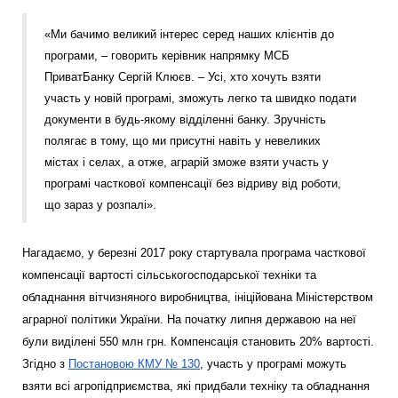
«Ми бачимо великий інтерес серед наших клієнтів до
програми, – говорить керівник напрямку МСБ
ПриватБанку Сергій Клюєв. – Усі, хто хочуть взяти
участь у новій програмі, зможуть легко та швидко подати
документи в будь-якому відділенні банку. Зручність
полягає в тому, що ми присутні навіть у невеликих
містах і селах, а отже, аграрій зможе взяти участь у
програмі часткової компенсації без відриву від роботи,
що зараз у розпалі».
Нагадаємо, у березні 2017 року стартувала програма часткової
компенсації вартості сільськогосподарської техніки та
обладнання вітчизняного виробництва, ініційована Міністерством
аграрної політики України. На початку липня державою на неї
були виділені 550 млн грн. Компенсація становить 20% вартості.
Згідно з
Постановою КМУ № 130
, участь у програмі можуть
взяти всі агропідприємства, які придбали техніку та обладнання