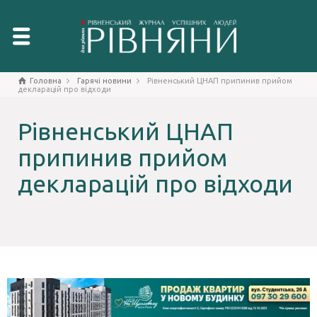
Головна
Гарячі новини
​​Рівненський ЦНАП припинив прийом
декларацій про відходи
​​Рівненський ЦНАП
припинив прийом
декларацій про відходи