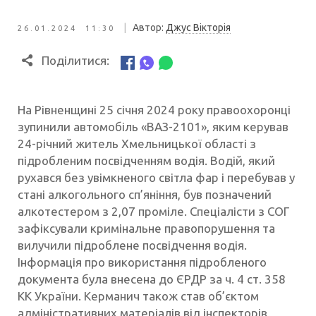
|
Автор:
Джус Вікторія
26.01.2024 11:30
Поділитися:
На Рівненщині 25 січня 2024 року правоохоронці
зупинили автомобіль «ВАЗ-2101», яким керував
24-річний житель Хмельницької області з
підробленим посвідченням водія. Водій, який
рухався без увімкненого світла фар і перебував у
стані алкогольного сп’яніння, був позначений
алкотестером з 2,07 проміле. Спеціалісти з СОГ
зафіксували кримінальне правопорушення та
вилучили підроблене посвідчення водія.
Інформація про використання підробленого
документа була внесена до ЄРДР за ч. 4 ст. 358
КК України. Керманич також став об’єктом
адміністративних матеріалів від інспекторів