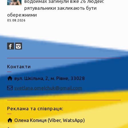
водоймах загинули вже 26 людей:
рятувальники закликають бути
обережними
05.08.2026
Контакти
вул. Шкільна, 2, м. Рівне, 33028
svetlana.omelchuk@gmail.com
Реклама та співпраця:
Олена Копиця (Viber, WatsApp)