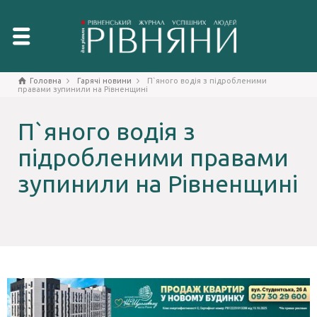
Головна
Гарячі новини
П`яного водія з підробленими
правами зупинили на Рівненщині
П`яного водія з
підробленими правами
зупинили на Рівненщині