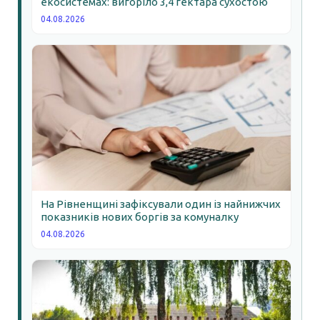
екосистемах: вигоріло 3,4 гектара сухостою
04.08.2026
На Рівненщині зафіксували один із найнижчих
показників нових боргів за комуналку
04.08.2026