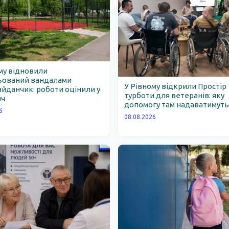
му відновили
ьований вандалами
У Рівному відкрили Простір
йданчик: роботи оцінили у
турботи для ветеранів: яку
яч
допомогу там надаватимут
6
08.08.2026