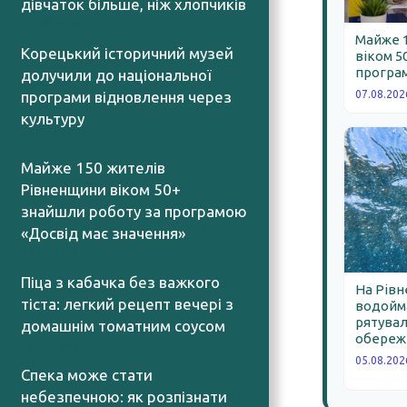
дівчаток більше, ніж хлопчиків
07.08.2026
Майже 
Корецький історичний музей
віком 5
програм
долучили до національної
програми відновлення через
07.08.202
культуру
07.08.2026
Майже 150 жителів
Рівненщини віком 50+
знайшли роботу за програмою
«Досвід має значення»
07.08.2026
Піца з кабачка без важкого
На Рівн
тіста: легкий рецепт вечері з
водойма
рятува
домашнім томатним соусом
обереж
06.08.2026
05.08.202
Спека може стати
небезпечною: як розпізнати