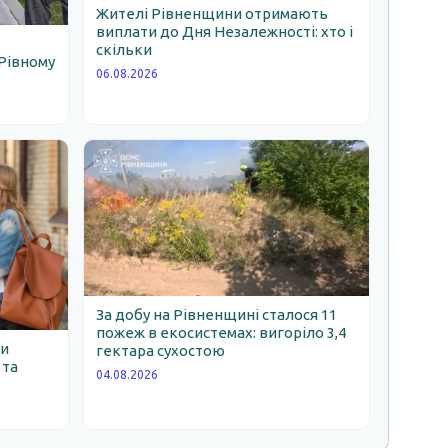
Жителі Рівненщини отримають
виплати до Дня Незалежності: хто і
скільки
Рівному
06.08.2026
За добу на Рівненщині сталося 11
пожеж в екосистемах: вигоріло 3,4
ни
гектара сухостою
 та
04.08.2026