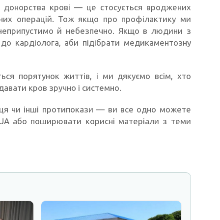
о донорства крові — це стосується вроджених
дних операцій. Тож якщо про профілактику ми
неприпустимо й небезпечно. Якщо в людини з
 до кардіолога, аби підібрати медикаментозну
ься порятунок життів, і ми дякуємо всім, хто
давати кров зручно і системно.
я чи інші протипокази — ви все одно можете
UA або поширювати корисні матеріали з теми