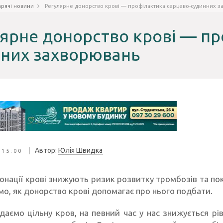
арячі новини
Регулярне донорство крові — профілактика серцево-судинних 
ярне донорство крові — пр
нних захворювань
|
Автор:
Юлія Швидка
 15:00
донації крові знижують ризик розвитку тромбозів та по
мо, як донорство крові допомагає про нього подбати.
даємо цільну кров, на певний час у нас знижується рі