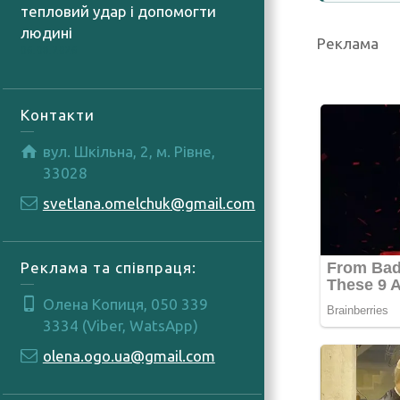
тепловий удар і допомогти
людині
Реклама
06.08.2026
Контакти
вул. Шкільна, 2, м. Рівне,
33028
svetlana.omelchuk@gmail.com
Реклама та співпраця:
Олена Копиця, 050 339
3334 (Viber, WatsApp)
olena.ogo.ua@gmail.com