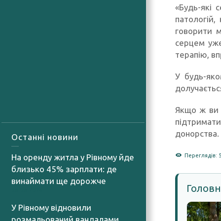
«Будь-які 
патологій,
говорити м
серцем уже
терапію, вп
У будь-яко
долучаєтьс
Якщо ж ви 
підтримат
донорства. 
Останні новини
На оренду житла у Рівному йде
Переглядів: 
близько 45% зарплати: де
винаймати ще дорожче
Головн
08.08.2026
У Рівному відновили
розмальований вандалами