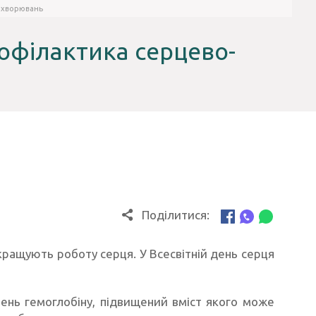
захворювань
офілактика серцево-
Поділитися:
кращують роботу серця. У Всесвітній день серця
вень гемоглобіну, підвищений вміст якого може