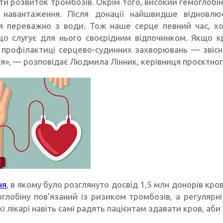
ти розвиток тромбозів. Окрім того, високий гемоглобін
 навантаження. Після донації найшвидше відновлю
я переважно з води. Тож наше серце певний час, хоч
що слугує для нього своєрідним відпочинком. Якщо 
 профілактиці серцево-судинних захворювань — звіс
тя», — розповідає Людмила Лінник, керівниця проєктног
ня
, в якому було розглянуто досвід 1,5 млн донорів кро
оглобіну пов’язаний із ризиком тромбозів, а регулярн
кі лікарі навіть самі радять пацієнтам здавати кров, аби 