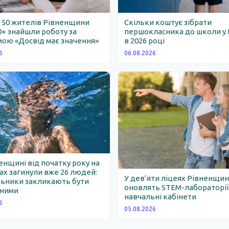
150 жителів Рівненщини
Скільки коштує зібрати
0+ знайшли роботу за
першокласника до школи у 
ою «Досвід має значення»
в 2026 році
6
06.08.2026
енщині від початку року на
х загинули вже 26 людей:
У дев’яти ліцеях Рівненщи
льники закликають бути
оновлять STEM-лабораторії
ними
навчальні кабінети
6
05.08.2026