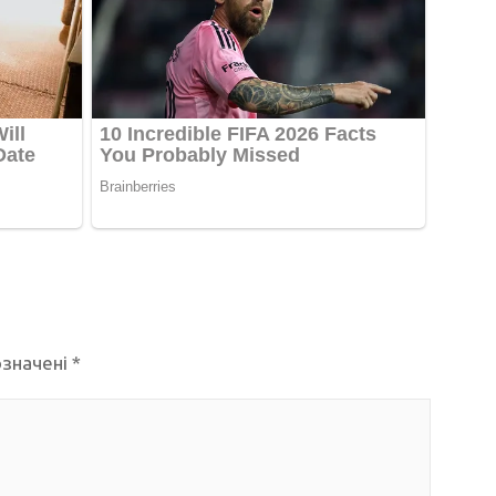
означені
*