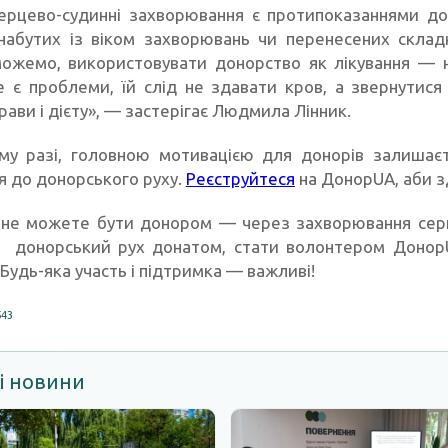
серцево-судинні захворювання є протипоказаннями д
 набутих із віком захворювань чи перенесених скла
ожемо, використовувати донорство як лікування — 
 є проблеми, їй слід не здавати кров, а звернутися
рави і дієту», — застерігає Людмила Лінник.
му разі, головною мотивацією для донорів залишаєт
я до донорського руху.
Реєструйтеся
на ДонорUA, аби з
не можете бути донором — через захворювання серц
и донорський рух донатом, стати волонтером Донор
Будь-яка участь і підтримка — важливі!
543
і новини