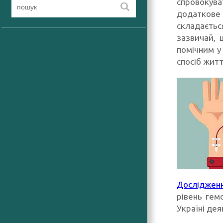
спровокува
додаткове
складаєтьс
зазвичай, 
помічним у
спосіб жит
Досліджен
рівень гем
Україні дея