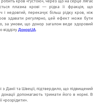
 робить кров «густою», через що на серце лягає
ється плазма крові — рідка її фракція, що
 і недовгий, перекачує більш рідку кров, ніж
кров здавати регулярно, цей ефект може бути
но, за умови, що донор загалом веде здоровий
о відділу
ДонорUA
.
ві з Данії та Швеції, підтвердило, що підвищений
і донації допомагають тримати його в нормі. В
її «розрідити».