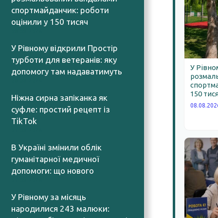
спортмайданчик: роботи
оцінили у 150 тисяч
08.08.2026
У Рівному відкрили Простір
турботи для ветеранів: яку
У Рівно
допомогу там надаватимуть
розмал
08.08.2026
спортма
150 тис
Ніжна сирна запіканка як
08.08.202
суфле: простий рецепт із
TikTok
07.08.2026
В Україні змінили облік
гуманітарної медичної
допомоги: що нового
07.08.2026
У Рівному за місяць
народилися 243 малюки: