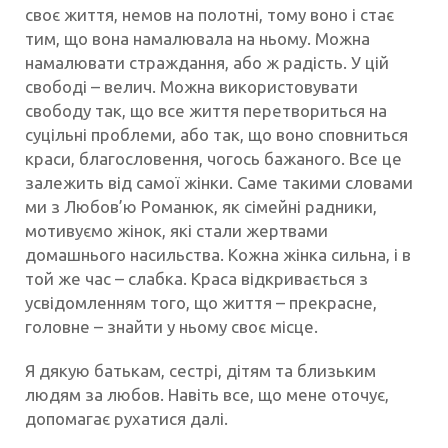
своє життя, немов на полотні, тому воно і стає
тим, що вона намалювала на ньому. Можна
намалювати страждання, або ж радість. У цій
свободі – велич. Можна використовувати
свободу так, що все життя перетвориться на
суцільні проблеми, або так, що воно сповниться
краси, благословення, чогось бажаного. Все це
залежить від самої жінки. Саме такими словами
ми з Любов’ю Романюк, як сімейні радники,
мотивуємо жінок, які стали жертвами
домашнього насильства. Кожна жінка сильна, і в
той же час – слабка. Краса відкривається з
усвідомленням того, що життя – прекрасне,
головне – знайти у ньому своє місце.
Я дякую батькам, сестрі, дітям та близьким
людям за любов. Навіть все, що мене оточує,
допомагає рухатися далі.