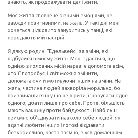
знають, як продовжувати далі жити.
Моє життя сповнене різними емоціями, не
завжди позитивними, на жаль. У такі дні мені
хочеться цілковито зануритись у танці, які
передають мій настрій.
Я дякую родині “Едельвейс” за зміни, які
відбулися в моєму житті. Мені здається, що
однією з головних місій наразі є допомога всім,
хто її потребує, і світ можна змінити,
допомагаючи й мотивуючи інших на зміни. На
жаль, частина людей захворіла морально, бо
призвичаїлися ні у що не вірити, ігнорувати одне
одного, дбати лише про себе. Проте, більшість
мають вакцину проти байдужості. Найбільш
приємно об’єднувати навколо себе людей, які
здатні любити інших і готові віддавати
безкорисливо, часто таємно, з усвідомленням