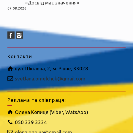
«Досвід має значення»
07.08.2026
Контакти
вул. Шкільна, 2, м. Рівне, 33028
svetlana.omelchuk@gmail.com
Реклама та співпраця:
Олена Копиця (Viber, WatsApp)
050 339 3334
olena.ogo.ua@gmail.com