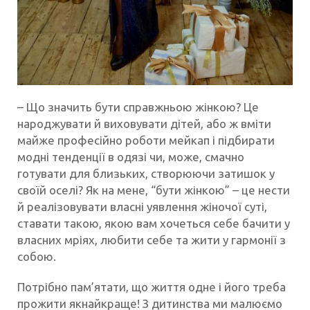
– Що значить бути справжньою жінкою? Це
народжувати й виховувати дітей, або ж вміти
майже професійно роботи мейкап і підбирати
модні тенденції в одязі чи, може, смачно
готувати для близьких, створюючи затишок у
своїй оселі? Як на мене, “бути жінкою” – це нести
й реалізовувати власні уявлення жіночої суті,
ставати такою, якою вам хочеться себе бачити у
власних мріях, любити себе та жити у гармонії з
собою.
Потрібно пам’ятати, що життя одне і його треба
прожити якнайкраще! З дитинства ми малюємо