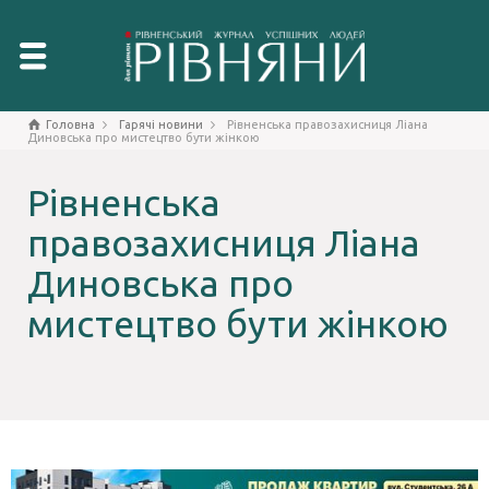
Головна
Гарячі новини
Рівненська правозахисниця Ліана
Диновська про мистецтво бути жінкою
Рівненська
правозахисниця Ліана
Диновська про
мистецтво бути жінкою