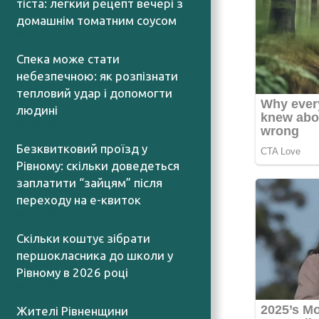
тіста: легкий рецепт вечері з
домашнім томатним соусом
06.08.2026
Спека може стати
небезпечною: як розпізнати
тепловий удар і допомогти
людині
06.08.2026
Безквитковий проїзд у
Рівному: скільки доведеться
заплатити “зайцям” після
переходу на е-квиток
06.08.2026
Скільки коштує зібрати
першокласника до школи у
Рівному в 2026 році
06.08.2026
Жителі Рівненщини