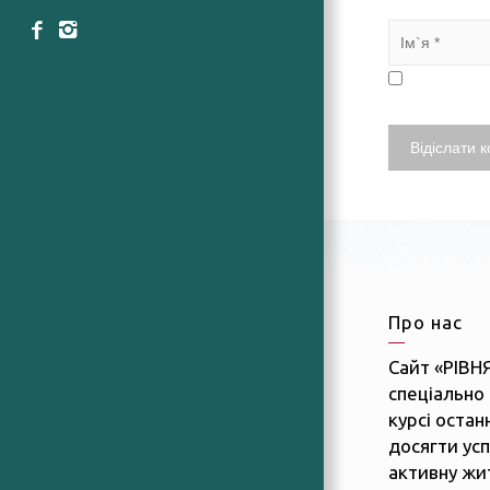
Про нас
Сайт «РІВН
спеціально 
курсі останн
досягти усп
активну жит