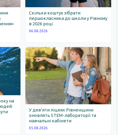
щини
Скільки коштує зібрати
а
першокласника до школи у Рівному
чення»
в 2026 році
06.08.2026
року на
людей:
У дев’яти ліцеях Рівненщини
бути
оновлять STEM-лабораторії та
навчальні кабінети
05.08.2026