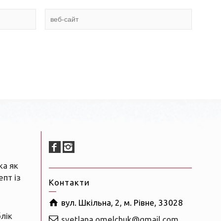
ка як
пт із
Контакти
вул. Шкільна, 2, м. Рівне, 33028
блік
svetlana.omelchuk@gmail.com