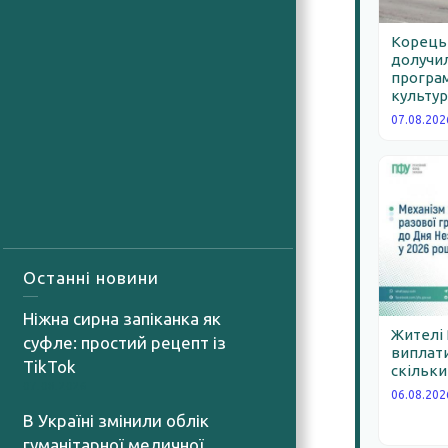
Корецьк
долучил
програм
культур
07.08.202
Останні новини
Ніжна сирна запіканка як
Жителі
суфле: простий рецепт із
виплати
TikTok
скільки
07.08.2026
06.08.202
В Україні змінили облік
гуманітарної медичної