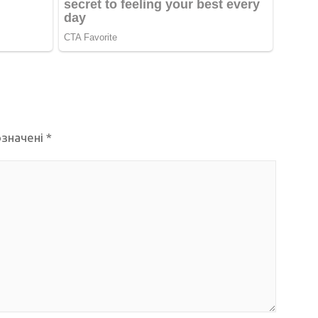
означені
*