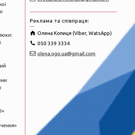
ної
о
Реклама та співпраця:
Олена Копиця (Viber, WatsApp)
люки:
ж
050 339 3334
olena.ogo.ua@gmail.com
ний
ами
у
0+
ачення»