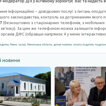
т-модератор ДПІ у м.Рівному зорієнтує Вас та надасть 
ння інформаційно – довідкових послуг з питань оподатк
іншого законодавства, контроль за дотриманням якого 
7
(безкоштовно з стаціонарних телефонів, з мобільних
 зв’язку). За цим же телефоном можна залишити інфор
в органів ДФС (обравши напрямок 4 у меню інтерактивно
одатки
,
Рівне
,
гроші
,
Рівненська область
,
ділові новини
,
сплата податків
,
податков
і новини