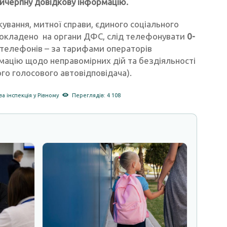
вичерпну довідкову інформацію.
ування, митної справи, єдиного соціального
покладено на органи ДФС, слід телефонувати
0-
 телефонів – за тарифами операторів
мацію щодо неправомірних дій та бездіяльності
го голосового автовідповідача).
а інспекція у Рівному
Переглядів: 4 108