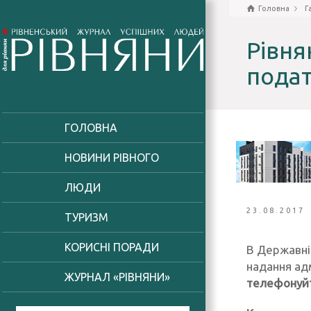
Головна
Г
Рівня
подат
ГОЛОВНА
НОВИНИ РІВНОГО
ЛЮДИ
23.08.2017
ТУРИЗМ
КОРИСНІ ПОРАДИ
В Державній
надання адм
ЖУРНАЛ «РІВНЯНИ»
телефонуйт