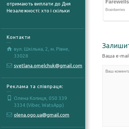
отримають виплати до Дня
Незалежності: хто і скільки
06.08.2026
Контакти
Залиши
вул. Шкільна, 2, м. Рівне,
Ваша e-mai
33028
svetlana.omelchuk@gmail.com
Реклама та співпраця:
Олена Копиця, 050 339
3334 (Viber, WatsApp)
olena.ogo.ua@gmail.com