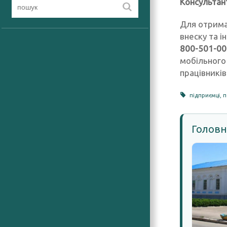
Консультан
Для отрима
внеску та 
800-501-00
мобільного
працівникі
підприємці
,
п
Головн