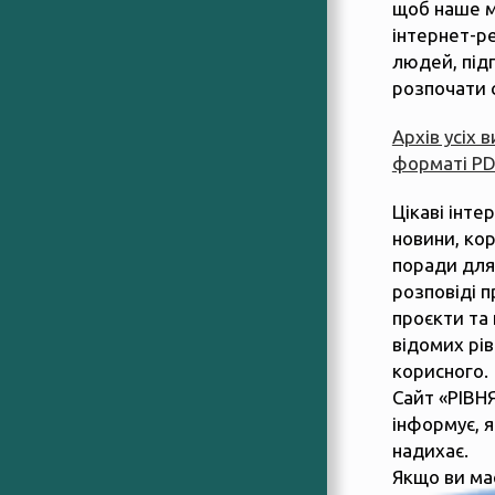
щоб наше м
інтернет-р
людей, підп
розпочати 
Архів усіх 
форматі P
Цікаві інте
новини, ко
поради для
розповіді п
проєкти та 
відомих рів
корисного.
Сайт «РІВН
інформує, 
надихає.
Якщо ви ма