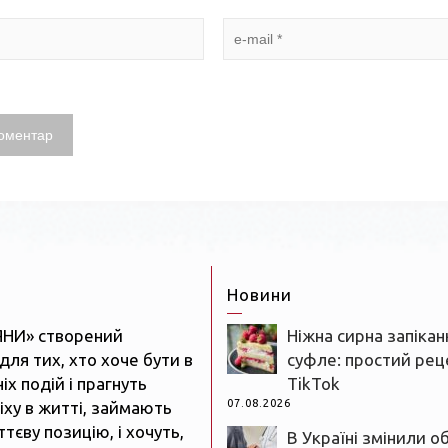
Новини
ЯНИ» створений
Ніжна сирна запікан
для тих, хто хоче бути в
суфле: простий реце
іх подій і прагнуть
TikTok
07.08.2026
іху в житті, займають
тєву позицію, і хочуть,
В Україні змінили о