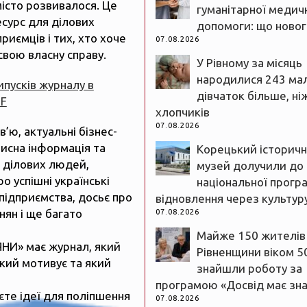
істо розвивалося. Це
гуманітарної медич
есурс для ділових
допомоги: що новог
риємців і тих, хто хоче
07.08.2026
свою власну справу.
У Рівному за місяць
народилися 243 ма
випусків журналу в
дівчаток більше, ні
DF
хлопчиків
07.08.2026
рв’ю, актуальні бізнес-
рисна інформація та
Корецький історич
 ділових людей,
музей долучили до
ро успішні українські
національної прогр
підприємства, досьє про
відновлення через культур
нян і ще багато
07.08.2026
Майже 150 жителів
ЯНИ» має журнал, який
Рівненщини віком 5
який мотивує та який
знайшли роботу за
програмою «Досвід має зн
єте ідеї для поліпшення
07.08.2026