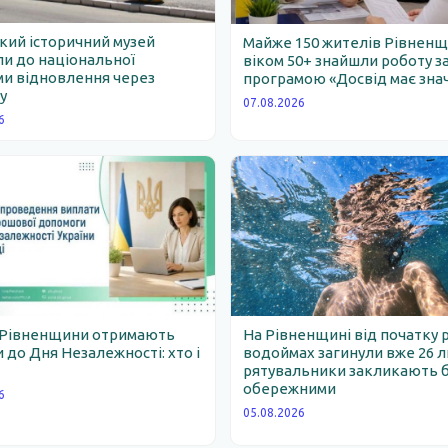
ий історичний музей
Майже 150 жителів Рівнен
и до національної
віком 50+ знайшли роботу з
и відновлення через
програмою «Досвід має зна
у
07.08.2026
6
 Рівненщини отримають
На Рівненщині від початку 
 до Дня Незалежності: хто і
водоймах загинули вже 26 
рятувальники закликають 
обережними
6
05.08.2026