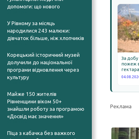
допомоги: що нового
07.08.2026
У Рівному за місяць
народилися 243 малюки:
дівчаток більше, ніж хлопчиків
07.08.2026
Корецький історичний музей
За добу
долучили до національної
пожеж в
програми відновлення через
гектара
культуру
04.08.202
07.08.2026
Майже 150 жителів
Рівненщини віком 50+
Реклама
знайшли роботу за програмою
«Досвід має значення»
07.08.2026
Піца з кабачка без важкого