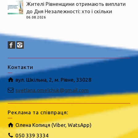
Жителі Рівненщини отримають виплати
до Дня Незалежності: хто і скільки
06.08.2026
Контакти
вул. Шкільна, 2, м. Рівне, 33028
svetlana.omelchuk@gmail.com
Реклама та співпраця:
Олена Копиця (Viber, WatsApp)
050 339 3334