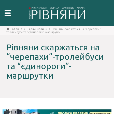
Головна
Гарячі новини
Рівняни скаржаться на "черепахи"-
тролейбуси та "єдинороги"-маршрутки
Рівняни скаржаться на
“черепахи”-тролейбуси
та “єдинороги”-
маршрутки