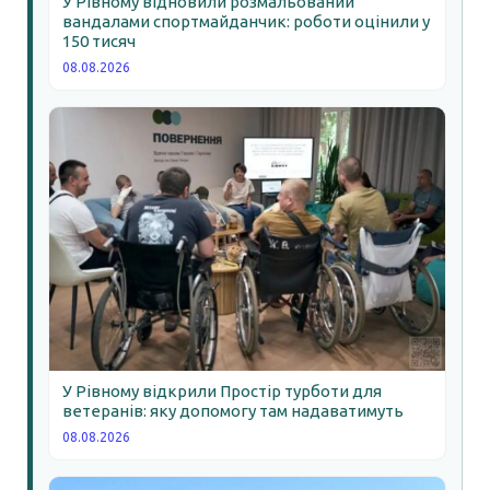
У Рівному відновили розмальований
вандалами спортмайданчик: роботи оцінили у
150 тисяч
08.08.2026
У Рівному відкрили Простір турботи для
ветеранів: яку допомогу там надаватимуть
08.08.2026