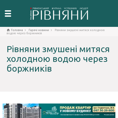
Головна
Гарячі новини
Рівняни змушені митяся холодною
водою через боржників
Рівняни змушені митяся
холодною водою через
боржників