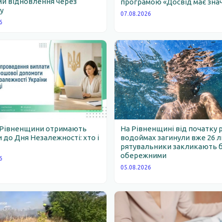
и відновлення через
програмою «Досвід має зна
у
07.08.2026
6
 Рівненщини отримають
На Рівненщині від початку 
 до Дня Незалежності: хто і
водоймах загинули вже 26 
рятувальники закликають 
обережними
6
05.08.2026