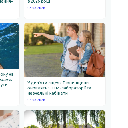
чення»
в 2026 році
06.08.2026
року на
людей:
У дев’яти ліцеях Рівненщини
бути
оновлять STEM-лабораторії та
навчальні кабінети
05.08.2026