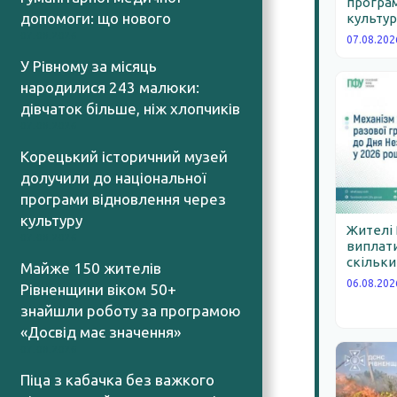
програм
допомоги: що нового
культур
07.08.2026
07.08.202
У Рівному за місяць
народилися 243 малюки:
дівчаток більше, ніж хлопчиків
07.08.2026
Корецький історичний музей
долучили до національної
програми відновлення через
культуру
Жителі
07.08.2026
виплати
скільки
Майже 150 жителів
06.08.202
Рівненщини віком 50+
знайшли роботу за програмою
«Досвід має значення»
07.08.2026
Піца з кабачка без важкого