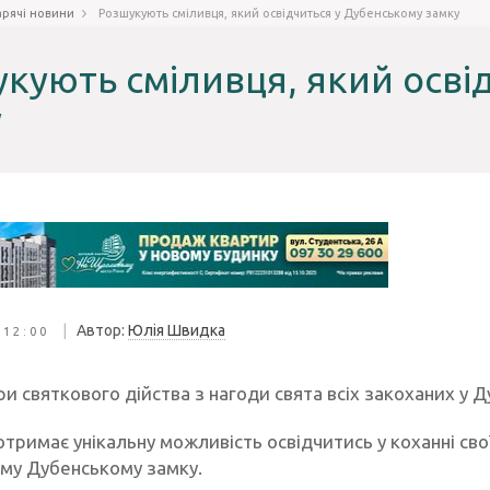
арячі новини
Розшукують сміливця, який освідчиться у Дубенському замку
кують сміливця, який осві
у
|
Автор:
Юлія Швидка
 12:00
и святкового дійства з нагоди свята всіх закоханих у
тримає унікальну можливість освідчитись у коханні сво
му Дубенському замку.