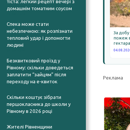
тіста: легкий рецепт вечері з
домашнім томатним соусом
06.08.2026
Спека може стати
небезпечною: як розпізнати
За добу
тепловий удар і допомогти
пожеж в
гектара
людині
04.08.202
06.08.2026
Безквитковий проїзд у
Рівному: скільки доведеться
заплатити “зайцям” після
Реклама
переходу на е-квиток
06.08.2026
Скільки коштує зібрати
першокласника до школи у
Рівному в 2026 році
06.08.2026
Жителі Рівненщини