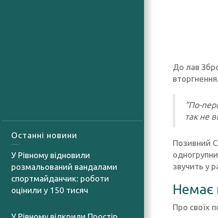
До лав Збр
вторгнення
“По-перш
так не в
Останні новини
Позивний Се
одногрупник
У Рівному відновили
звучить у р
розмальований вандалами
спортмайданчик: роботи
Немає 
оцінили у 150 тисяч
08.08.2026
Про своїх п
У Рівному відкрили Простір