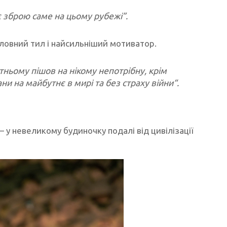
 зброю саме на цьому рубежі”.
оловний тил і найсильніший мотиватор.
тньому пішов на нікому непотрібну, крім
и на майбутнє в мирі та без страху війни“.
 у невеликому будиночку подалі від цивілізації