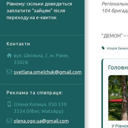
Регіональн
Рівному: скільки доведеться
104 бригад
заплатити “зайцям” після
переходу на е-квиток
06.08.2026
“ДЕМОН” – 
Контакти
Історія Захис
вул. Шкільна, 2, м. Рівне,
33028
Головн
svetlana.omelchuk@gmail.com
Реклама та співпраця:
Олена Копиця, 050 339
3334 (Viber, WatsApp)
olena.ogo.ua@gmail.com
У Рівно