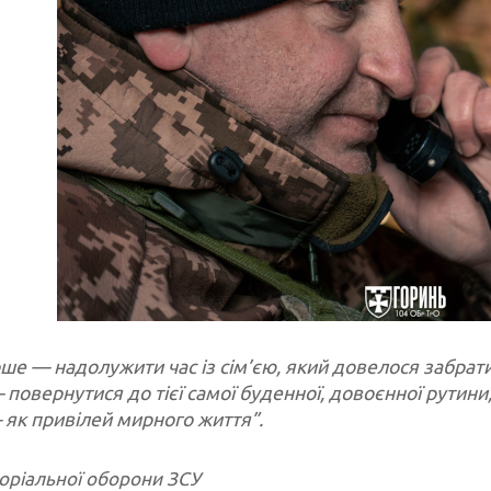
е — надолужити час із сім’єю, який довелося забрати 
 повернутися до тієї самої буденної, довоєнної рутини
 як привілей мирного життя”.
оріальної оборони ЗСУ