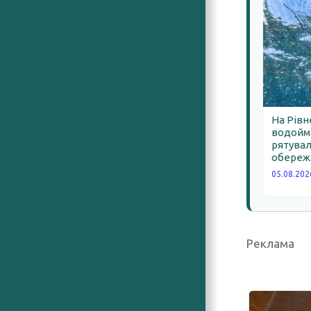
На Рівн
водойма
рятува
обереж
05.08.202
Реклама