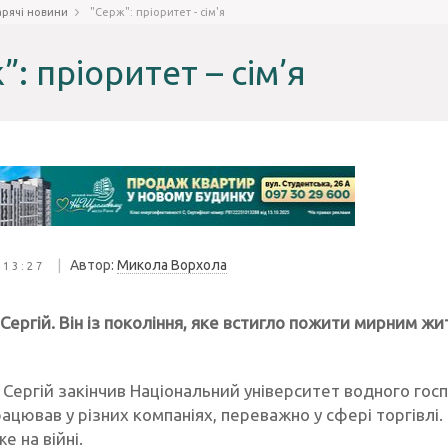
арячі новини
"Серж": пріоритет - сім'я
”: пріоритет – сім’я
|
Автор:
Микола Ворхола
 13:27
Сергій. Він із покоління, яке встигло пожити мирним ж
 Сергій закінчив Національний університет водного го
ацював у різних компаніях, переважно у сфері торгівлі.
е на війні.