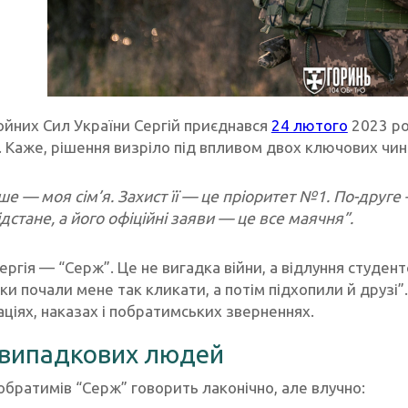
ойних Сил України Сергій приєднався
24 лютого
2023 ро
. Каже, рішення визріло під впливом двох ключових чин
е — моя сім’я. Захист її — це пріоритет №1. По-друге
ідстане, а його офіційні заяви — це все маячня”.
ргія — “Серж”. Це не вигадка війни, а відлуння студентс
и почали мене так кликати, а потім підхопили й друзі”.
аціях, наказах і побратимських зверненнях.
випадкових людей
обратимів “Серж” говорить лаконічно, але влучно: