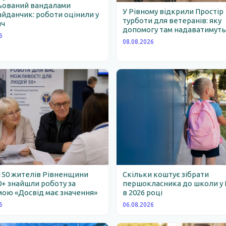
ьований вандалами
У Рівному відкрили Простір
йданчик: роботи оцінили у
турботи для ветеранів: яку
яч
допомогу там надаватимут
6
08.08.2026
150 жителів Рівненщини
Скільки коштує зібрати
0+ знайшли роботу за
першокласника до школи у 
ою «Досвід має значення»
в 2026 році
6
06.08.2026