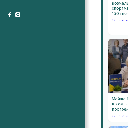
розмал
спортма
150 тис
08.08.202
Майже 
віком 5
програм
07.08.202