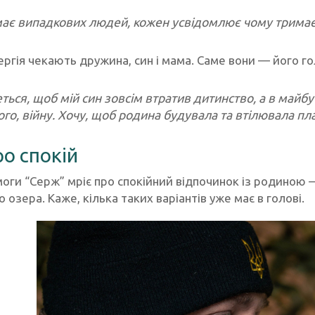
має випадкових людей, кожен усвідомлює чому тримає
ергія чекають дружина, син і мама. Саме вони — його г
ться, щоб мій син зовсім втратив дитинство, а в майбу
о, війну. Хочу, щоб родина будувала та втілювала план
ро спокій
оги “Серж” мріє про спокійний відпочинок із родиною —
 озера. Каже, кілька таких варіантів уже має в голові.