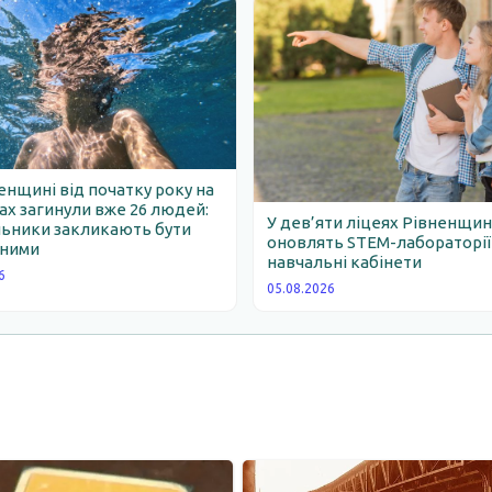
енщині від початку року на
х загинули вже 26 людей:
У дев’яти ліцеях Рівненщи
льники закликають бути
оновлять STEM-лабораторії
ними
навчальні кабінети
6
05.08.2026