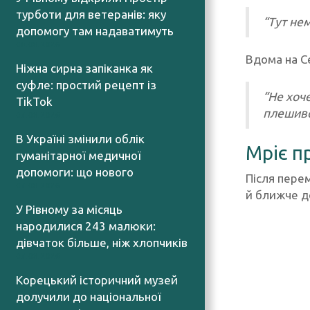
турботи для ветеранів: яку
“Тут не
допомогу там надаватимуть
08.08.2026
Вдома на С
Ніжна сирна запіканка як
суфле: простий рецепт із
“Не хоче
TikTok
плешивог
07.08.2026
В Україні змінили облік
Мріє п
гуманітарної медичної
допомоги: що нового
Після перем
07.08.2026
й ближче до
У Рівному за місяць
народилися 243 малюки:
дівчаток більше, ніж хлопчиків
07.08.2026
Корецький історичний музей
долучили до національної