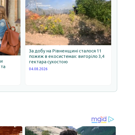
За добу на Рівненщині сталося 11
пожеж в екосистемах: вигоріло 3,4
ни
гектара сухостою
 та
04.08.2026