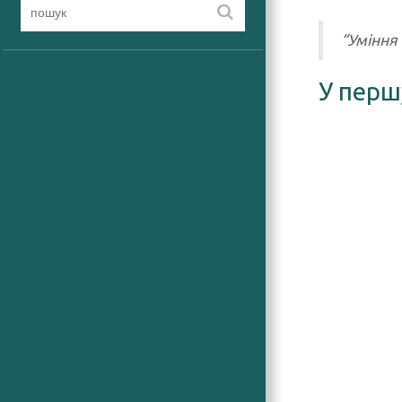
“Уміння 
У перш