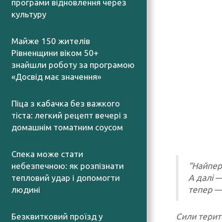
програми відновлення через
культуру
07.08.2026
Майже 150 жителів
Рівненщини віком 50+
знайшли роботу за програмою
«Досвід має значення»
07.08.2026
Піца з кабачка без важкого
тіста: легкий рецепт вечері з
домашнім томатним соусом
06.08.2026
Спека може стати
“Найперш
небезпечною: як розпізнати
А далі —
тепловий удар і допомогти
тепер —
людині
06.08.2026
Сили терит
Безквитковий проїзд у