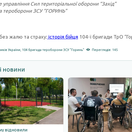
е управління Сил територіальної оборони “Захід”
а тероборони ЗСУ “ГОРИНЬ”
без жалю та страху:
історія бійця
104-ї бригади ТрО “Го
ників України
,
104 бригада тероборони ЗСУ "Горинь"
Переглядів: 145
і новини
му відновили