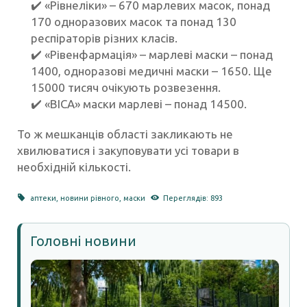
✔️
«Рівнеліки» – 670 марлевих масок, понад
170 одноразових масок та понад 130
респіраторів різних класів.
✔️
«Рівенфармація» – марлеві маски – понад
1400, одноразові медичні маски – 1650. Ще
15000 тисяч очікують розвезення.
✔️
«ВІСА» маски марлеві – понад 14500.
То ж мешканців області закликають не
хвилюватися і закуповувати усі товари в
необхідній кількості.
аптеки
,
новини рівного
,
маски
Переглядів: 893
Головні новини