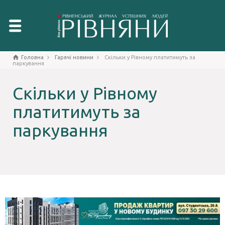
Головна
Гарячі новини
Скільки у Рівному платитимуть за
паркування
Скільки у Рівному
платитимуть за
паркування