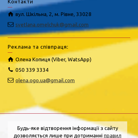
Контакти
вул. Шкільна, 2, м. Рівне, 33028
svetlana.omelchuk@gmail.com
Реклама та співпраця:
Олена Копиця (Viber, WatsApp)
050 339 3334
olena.ogo.ua@gmail.com
Будь-яке відтворення інформації з сайту
дозволяється лише при дотриманні
правил