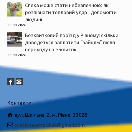
Спека може стати небезпечною: як
розпізнати тепловий удар і допомогти
людині
06.08.2026
Безквитковий проїзд у Рівному: скільки
доведеться заплатити “зайцям” після
переходу на е-квиток
06.08.2026
Контакти
вул. Шкільна, 2, м. Рівне, 33028
svetlana.omelchuk@gmail.com