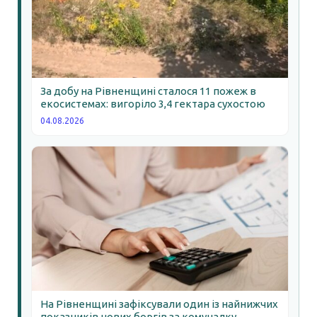
За добу на Рівненщині сталося 11 пожеж в
екосистемах: вигоріло 3,4 гектара сухостою
04.08.2026
На Рівненщині зафіксували один із найнижчих
показників нових боргів за комуналку