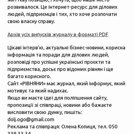
розвивалося. Це інтернет-ресурс для ділових
людей, підприємців і тих, хто хоче розпочати
свою власну справу.
Архів усіх випусків журналу в форматі PDF
Цікаві інтерв’ю, актуальні бізнес-новини, корисна
інформація та поради для ділових людей,
розповіді про успішні українські проєкти та
підприємства, досьє про відомих рівнян і ще
багато корисного.
Сайт «РІВНЯНИ» має журнал, який інформує, який
мотивує та який надихає.
Якщо ви маєте ідеї для поліпшення сайту,
пропозиції зі співпраці, новини або бажаєте
висловити свою думку, пишіть:
dolj.ogo@gmail.com
Реклама та співпраця: Олена Копиця, тел. 050
339 33 34