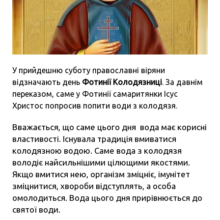
У прийдешню суботу православні віряни
відзначають день
Фотинії Колодязниці
. За давнім
переказом, саме у Фотинії самаритянки Ісус
Христос попросив попити води з колодязя.
Вважається, що саме цього дня вода має корисні
властивості. Існувала традиція вмиватися
колодязною водою. Саме вода з колодязя
володіє найсильнішими цілющими якостями.
Якщо вмитися нею, організм зміцніє, імунітет
зміцнитися, хвороби відступлять, а особа
омолодиться. Вода цього дня прирівнюється до
святої води.