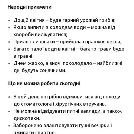
Народні прикмети
Дощ 2 квітня – буде гарний урожай грибів;
Якщо випити з колодязя води – можна від
хвороби вилікуватися;
Прилетіли шпаки – прийшла справжня весна;
Багато талої води в квітні – багато трави буде
в травні.
Днем жарко, а вночі похолодало – найближчі
дні будуть сонячними.
Що не можна робити сьогодні
У цей день потрібно відмовитися від походу
до стоматолога і хірургічних втручань.
Не можна відвідувати питні заклади, а також
дискотеки.
Заборонено влаштовувати гучні вечірки і
вживати спиртне.