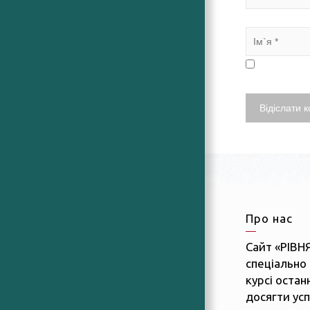
Про нас
Сайт «РІВН
спеціально 
курсі останн
досягти усп