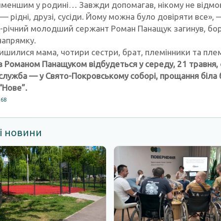
айменшим у родині… Завжди допомагав, нікому не відмо
— рідні, друзі, сусіди. Йому можна було довіряти все»,
4-річний молодший сержант Роман Панащук загинув, боро
напрямку.
ишилися мама, чотири сестри, брат, племінники та плем
 Романом Панащуком відбудеться у середу, 21 травня, о
служба — у Свято-Покровському соборі, прощання біла б
“Нове”.
168
і новини