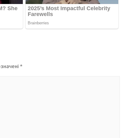
означені
*