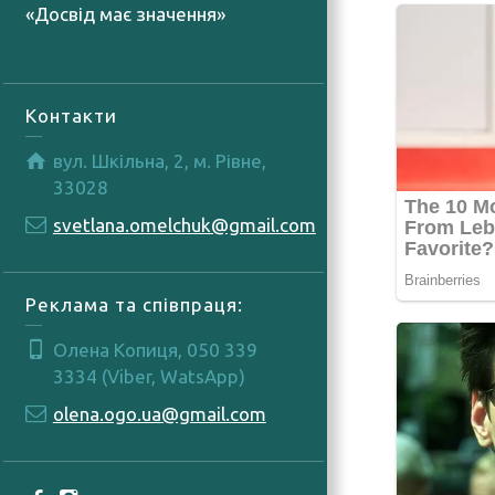
«Досвід має значення»
07.08.2026
Контакти
вул. Шкільна, 2, м. Рівне,
33028
svetlana.omelchuk@gmail.com
Реклама та співпраця:
Олена Копиця, 050 339
3334 (Viber, WatsApp)
olena.ogo.ua@gmail.com