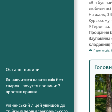
«Він був н
любили всі 
На жаль, 3
Курському 
У Героя зал
Прощання із
Заупокійна 
кладовищі 
Переглядів: 
Головн
Останні новини
Як навчитися казати «ні» без
сварок і почуття провини: 7
простих правил
08.08.2026
Рівненський ліцей увійшов до
трійки лідерів всеукраїнського