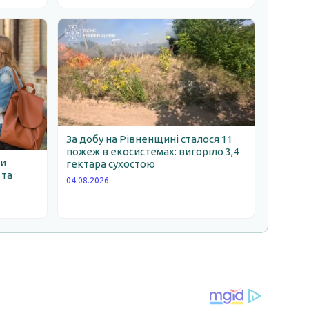
За добу на Рівненщині сталося 11
пожеж в екосистемах: вигоріло 3,4
ни
гектара сухостою
 та
04.08.2026