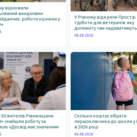
му відновили
ьований вандалами
У Рівному відкрили Простір
йданчик: роботи оцінили у
турботи для ветеранів: яку
яч
допомогу там надаватимут
6
08.08.2026
150 жителів Рівненщини
Скільки коштує зібрати
0+ знайшли роботу за
першокласника до школи у 
ою «Досвід має значення»
в 2026 році
6
06.08.2026