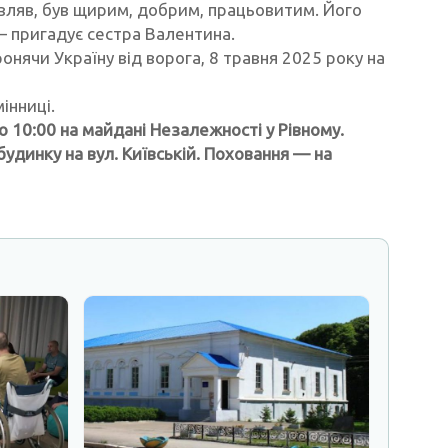
вляв, був щирим, добрим, працьовитим. Його
 — пригадує сестра Валентина.
нячи Україну від ворога, 8 травня 2025 року на
інниці.
 10:00 на майдані Незалежності у Рівному.
удинку на вул. Київській. Поховання — на