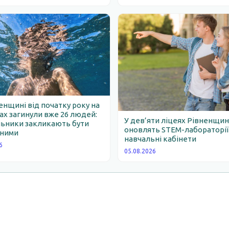
енщині від початку року на
х загинули вже 26 людей:
У дев’яти ліцеях Рівненщи
льники закликають бути
оновлять STEM-лабораторії
ними
навчальні кабінети
6
05.08.2026