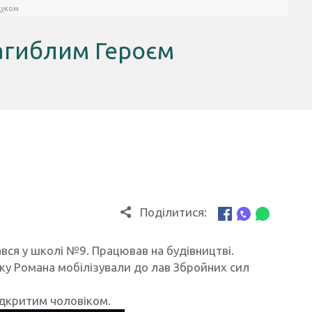
щуком
загиблим Героєм
Поділитися:
вся у школі №9. Працював на будівництві.
оку Романа мобілізували до лав Збройних сил
ідкритим чоловіком.