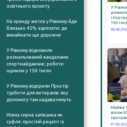
освітнього проєкту
У Рівно
08.08.2026
розмал
спортма
На оренду житла у Рівному йде
150 тис
близько 45% зарплати: де
08.08.202
винаймати ще дорожче
08.08.2026
У Рівному відновили
розмальований вандалами
спортмайданчик: роботи
оцінили у 150 тисяч
08.08.2026
У Рівному відкрили Простір
турботи для ветеранів: яку
допомогу там надаватимуть
08.08.2026
Майже 
віком 5
Ніжна сирна запіканка як
програм
суфле: простий рецепт із
07.08.202