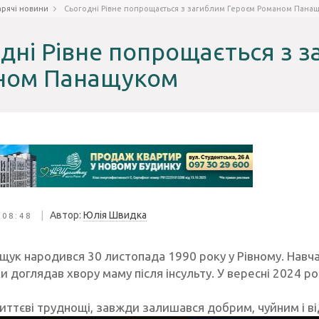
арячі новини
Сьогодні Рівне попрощається з загиблим Героєм Романом Пана
дні Рівне попрощається з 
ном Панащуком
|
Автор:
Юлія Швидка
 08:48
щук народився 30 листопада 1990 року у Рівному. Навча
и доглядав хвору маму після інсульту. У вересні 2024 р
життєві труднощі, завжди залишався добрим, чуйним і в