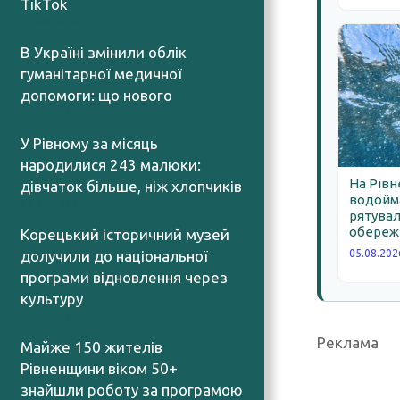
TikTok
07.08.2026
В Україні змінили облік
гуманітарної медичної
допомоги: що нового
07.08.2026
У Рівному за місяць
народилися 243 малюки:
На Рівн
дівчаток більше, ніж хлопчиків
водойма
07.08.2026
рятува
обереж
Корецький історичний музей
долучили до національної
05.08.202
програми відновлення через
культуру
07.08.2026
Реклама
Майже 150 жителів
Рівненщини віком 50+
знайшли роботу за програмою