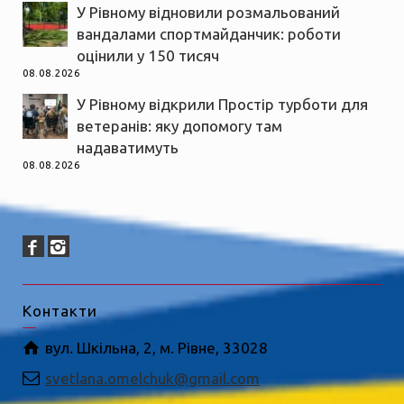
У Рівному відновили розмальований
вандалами спортмайданчик: роботи
оцінили у 150 тисяч
08.08.2026
У Рівному відкрили Простір турботи для
ветеранів: яку допомогу там
надаватимуть
08.08.2026
Контакти
вул. Шкільна, 2, м. Рівне, 33028
svetlana.omelchuk@gmail.com