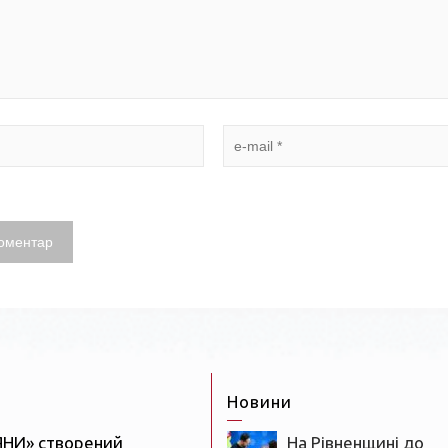
Новини
ЯНИ» створений
На Рівненщині до