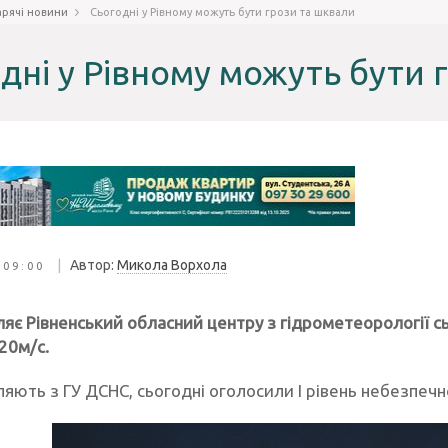
арячі новини
Сьогодні у Рівному можуть бути грози та шквали
дні у Рівному можуть бути 
|
Автор:
Микола Ворхола
 09:00
яє Рівненський обласний центру з гідрометеорології сь
20м/с.
яють з ГУ ДСНС, сьогодні оголосили І рівень небезпечно