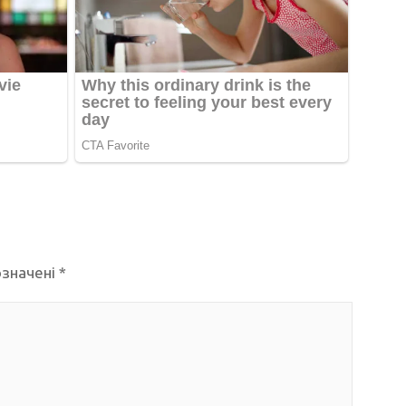
означені
*