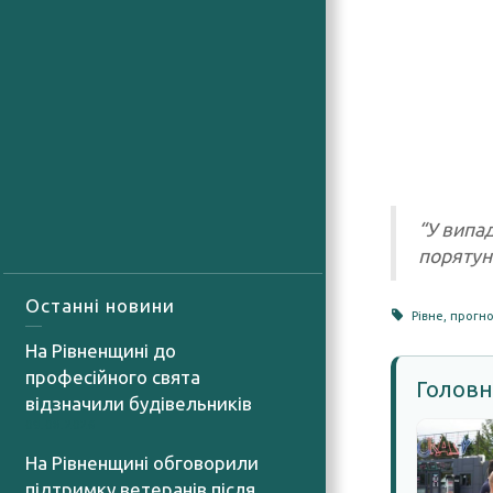
“У випа
порятун
Останні новини
Рівне
,
прогно
На Рівненщині до
професійного свята
Головн
відзначили будівельників
09.08.2026
На Рівненщині обговорили
підтримку ветеранів після