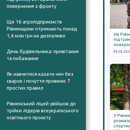
повернення з фронту
09.08.2026
Ще 16 агропідприємств
Рівненщини отримають понад
На Рів
1,4 млн грн на дизпаливо
підтрим
09.08.2026
поверне
День будівельника: привітання
09.08.202
та побажання
09.08.2026
Як навчитися казати «ні» без
сварок і почуття провини: 7
простих правил
08.08.2026
Рівненський ліцей увійшов до
трійки лідерів всеукраїнського
У Рівно
освітнього проєкту
розмал
08.08.2026
спортма