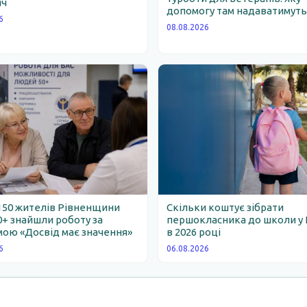
яч
допомогу там надаватимут
6
08.08.2026
150 жителів Рівненщини
Скільки коштує зібрати
0+ знайшли роботу за
першокласника до школи у 
ою «Досвід має значення»
в 2026 році
6
06.08.2026