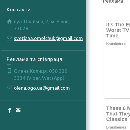
Реклама
Контакти
вул. Шкільна, 2, м. Рівне,
33028
svetlana.omelchuk@gmail.com
Реклама та співпраця:
Олена Копиця, 050 339
3334 (Viber, WatsApp)
olena.ogo.ua@gmail.com