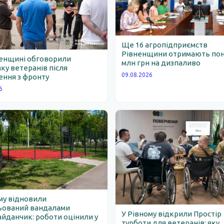
Ще 16 агропідприємств
Рівненщини отримають пон
ненщині обговорили
млн грн на дизпаливо
ку ветеранів після
09.08.2026
ння з фронту
6
му відновили
ьований вандалами
У Рівному відкрили Простір
йданчик: роботи оцінили у
турботи для ветеранів: яку