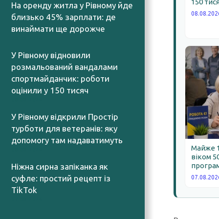
150 тис
На оренду житла у Рівному йде
08.08.202
близько 45% зарплати: де
винаймати ще дорожче
08.08.2026
У Рівному відновили
розмальований вандалами
спортмайданчик: роботи
оцінили у 150 тисяч
08.08.2026
У Рівному відкрили Простір
турботи для ветеранів: яку
допомогу там надаватимуть
Майже 
08.08.2026
віком 5
програм
Ніжна сирна запіканка як
суфле: простий рецепт із
07.08.202
TikTok
07.08.2026