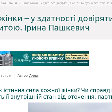
арячі новини
Сила жінки – у здатності довіряти, любити та бути відкритою. Ір
жінки – у здатності довірят
итою. Ірина Пашкевич
|
Автор:
Алла
 17:00
 істинна сила кожної жінки? Чи справді 
ь її внутрішній стан від оточення, пар