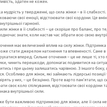
ивість, здатен не кожен.
ка мудрість у твердженні, що сила жінки – в її слабкості
 ховаючи свої емоції, відстоювати свої кордони. Це вмі
 внутрішньої гармонії.
ли жінки в її слабкості – це скоріше про баланс, про т
водночас знати, коли настав час зібрати всю свою внутр
точення має величезний вплив на силу жінки. Підтримка
може стати джерелом натхнення та впевненості. Саме в 
ухатися вперед. Сильне оточення – це не лише ті, хто п
ики, чинить перешкоди, допомагає подивитися на ситуац
витись і при цьому залишатись чарівною. З іншого боку,
ся. Особливо для жінок, які займають лідерські позиці
вірять у них, – це безцінно. Проте варто пам’ятати, що 
ати своє коло спілкування, відстоювати свої кордони т
нака внутрішньої сили.
же бути важливою підтримкою для жінки, але її сила не