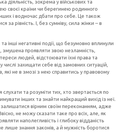
ка діяльність, зокрема у військових та
ею своєї країни чи берегинею родинного
 інших і водночас дбати про себе. Це також
 за рівність. І, без сумніву, сила жінки – в
а інші негативні події, що безумовно вплинули
ді, змушена проявляти звою незламність,
нтереси людей, відстоювати їхні права та
у числі захищати себе від замовних ситуацій,
в, які не в змозі з нею справитись у правовому
 слухати та розуміти тих, хто звертається по
имувати інших та знайти найкращий вихід із неї.
 залишатися вірним своїм переконанням, адже
вісно, не можу сказати таке про всіх, але, як
оявляти наполегливість і глибоку відданість
не лише знання законів, а й мужність боротися