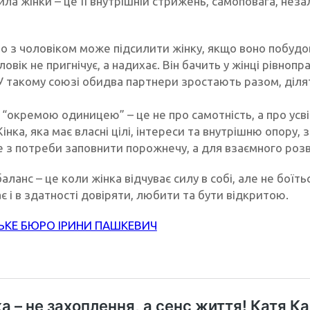
ла жінки – це її внутрішній стрижень, самоповага, неза
 з чоловіком може підсилити жінку, якщо воно побудова
овік не пригнічує, а надихає. Він бачить у жінці рівнопр
 У такому союзі обидва партнери зростають разом, діля
“окремою одиницею” – це не про самотність, а про усві
Жінка, яка має власні цілі, інте­реси та внутрішню опор
е з потреби заповнити порожнечу, а для взаємного розв
аланс – це коли жінка відчуває силу в собі, але не бої
є і в здатності довіряти, любити та бути відкритою.
КЕ БЮРО ІРИНИ ПАШКЕВИЧ