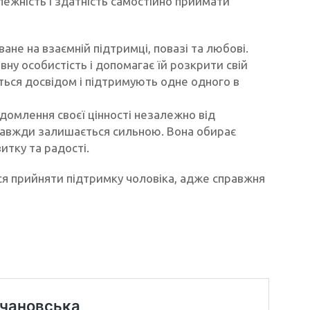
лежність і здатність самостійно приймати
не на взаємній підтримці, повазі та любові.
авну особистість і допомагає їй розкрити свій
ться досвідом і підтримують одне одного в
домлення своєї цінності незалежно від
у, завжди залишається сильною. Вона обирає
итку та радості.
ться прийняти підтримку чоловіка, адже справжня