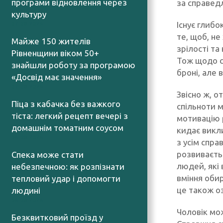
програми відновлення через
за справедл
культуру
Існує глибо
07.08.2026
те, щоб, не
Майже 150 жителів
зрілості та
Рівненщини віком 50+
Тож щодо си
знайшли роботу за програмою
броні, але 
«Досвід має значення»
07.08.2026
Звісно ж, о
Піца з кабачка без важкого
спільноти 
тіста: легкий рецепт вечері з
мотивацію р
домашнім томатним соусом
кидає викл
06.08.2026
з усім спра
розвиваєть
Спека може стати
людей, які 
небезпечною: як розпізнати
вміння обир
тепловий удар і допомогти
це також оз
людині
06.08.2026
Чоловік мо
Безквитковий проїзд у