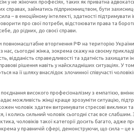
сім у не жіночих професіях, таких як приватна адвокатсь
их справах, займатись підприємництвом, бути захисниц
 сила – в емоційному інтелекті, здатності підтримувати
говорити про свої потреби, відстоювати права та боротися
себе, до рідних, до своєї справи.
 повномасштабне вторгнення РФ на територію України т
з нас, сьогодні жінка, зокрема скажу на своєму прикла
ть, відданість справедливості та здатність захищати і
равові рішення навіть у найскладніших ситуаціях. У том
ться на її шляху внаслідок злочинної співучасті чоловікі
 поєднання високого професіоналізму з емпатією, вміння
адає можливість жінці краще зрозуміти ситуацію, підтр
кожен чоловік здатен витримувати стресові виклики та
ся, і колись сильний чоловік сьогодні стає все слабшим. З
ктика, чоловіків такої категорії досить багато, адже пр
окрема у правничій сфері, демонструючи, що сила – це 