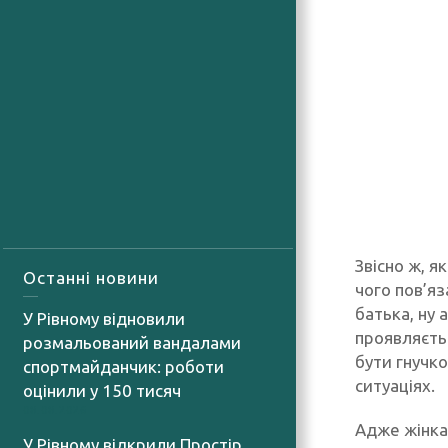
Звісно ж, я
Останні новини
чого пов’яз
батька, ну 
У Рівному відновили
проявляєтьс
розмальований вандалами
бути гнучк
спортмайданчик: роботи
ситуаціях.
оцінили у 150 тисяч
08.08.2026
Адже жінка 
У Рівному відкрили Простір