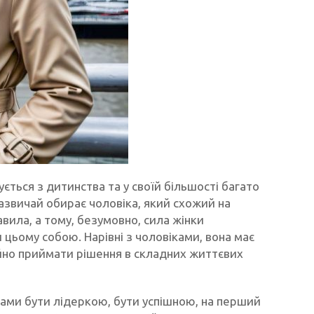
ється з дитинства та у своїй більшості багато
зазвичай обирає чоловіка, який схожий на
равила, а тому, безумовно, сила жінки
и цьому собою. Нарівні з чоловіками, вона має
ійно приймати рішення в складних життєвих
ками бути лідеркою, бути успішною, на перший