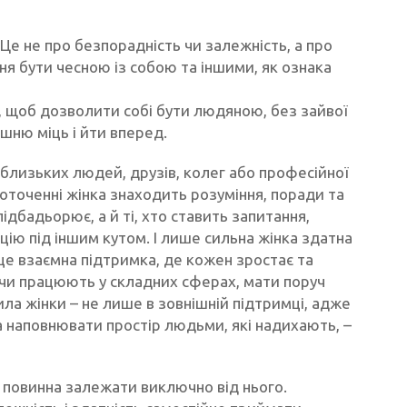
. Це не про безпорадність чи залежність, а про
ння бути чесною із собою та іншими, як ознака
е, щоб дозволити собі бути людяною, без зайвої
ішню міць і йти вперед.
 близьких людей, друзів, колег або професійної
оточенні жінка знаходить розуміння, поради та
ідбадьорює, а й ті, хто ставить запитання,
ію під іншим кутом. І лише сильна жінка здатна
 це взаємна підтримка, де кожен зростає та
ї чи працюють у складних сферах, мати поруч
сила жінки – не лише в зовнішній підтримці, адже
а наповнювати простір людьми, які надихають, –
 повинна залежати виключно від нього.