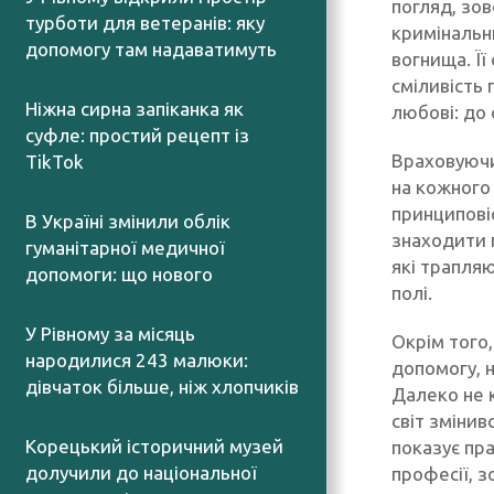
погляд, зов
турботи для ветеранів: яку
кримінальн
допомогу там надаватимуть
вогнища. Її
08.08.2026
сміливість 
Ніжна сирна запіканка як
любові: до 
суфле: простий рецепт із
Враховуючи
TikTok
на кожного 
07.08.2026
принциповіс
В Україні змінили облік
знаходити п
гуманітарної медичної
які трапляю
допомоги: що нового
полі.
07.08.2026
У Рівному за місяць
Окрім того,
народилися 243 малюки:
допомогу, н
дівчаток більше, ніж хлопчиків
Далеко не 
07.08.2026
світ змінив
Корецький історичний музей
показує пра
долучили до національної
професії, з