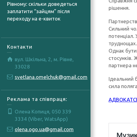
Справжня си
Рівному: скільки доведеться
рішення.
заплатити “зайцям” після
переходу на е-квиток
Партнерство
06.08.2026
Сильний чол
потенціал.
труднощах.
Контакти
Однак бути 
стосунків. 
вул. Шкільна, 2, м. Рівне,
партнера н
33028
svetlana.omelchuk@gmail.com
Ідеальний б
сила поляга
Реклама та співпраця:
АДВОКАТСЬ
Олена Копиця, 050 339
3334 (Viber, WatsApp)
olena.ogo.ua@gmail.com