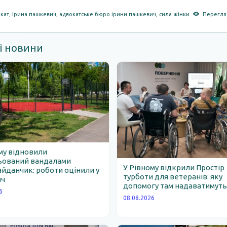
кат
,
ірина пашкевич
,
адвокатське бюро ірини пашкевич
,
сила жінки
Перегляд
і новини
му відновили
ьований вандалами
У Рівному відкрили Простір
йданчик: роботи оцінили у
турботи для ветеранів: яку
яч
допомогу там надаватимут
6
08.08.2026