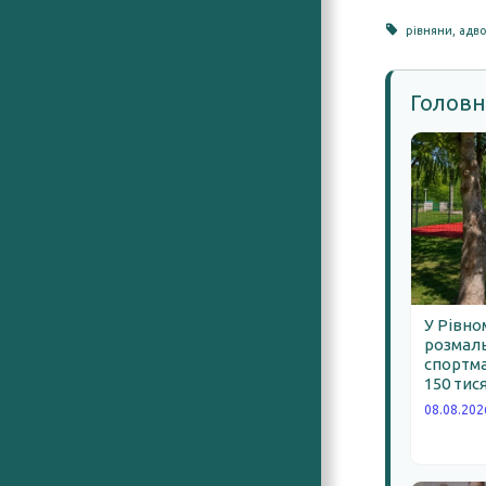
рівняни
,
адво
Головн
У Рівно
розмал
спортма
150 тис
08.08.202