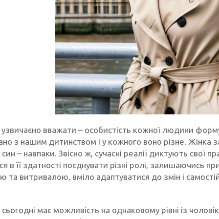
к узвичаєно вважати – особистість кожної людини форму
ано з нашим дитинством і у кожного воно різне. Жінка 
а син – навпаки. Звісно ж, сучасні реалії диктують свої п
я в її здатності поєднувати різні ролі, залишаючись пр
ою та витривалою, вміло адаптуватися до змін і самост
сьогодні має можливість на однаковому рівні із чолові