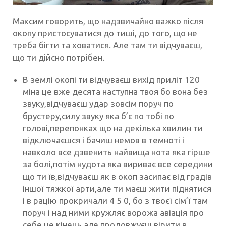
Максим говорить, що надзвичайно важко після
окопу пристосуватися до тиші, до того, що не
треба бігти та ховатися. Але там ти відчуваєш,
що ти дійсно потрібен.
В землі окопі ти відчуваєш вихід приліт 120
міна це вже десята наступна твоя бо вона без
звуку,відчуваєш удар зовсім поруч по
брустеру,силу звуку яка б’є по тобі по
голові,перепонках що на декілька хвилин ти
відключаєшся і бачиш немов в темноті і
навколо все дзвенить найвища нота яка гірше
за болі,потім нудота яка вириває все середини
що ти їв,відчуваєш як в окоп засипає від градів
іншої тяжкої арти,але ти маєш жити піднятися
і в рацію прокричали 4 5 0, бо з твоєї сім’ї там
поруч і над ними кружляє ворожа авіація про
себе це кінець,але продовжуєш вірити в