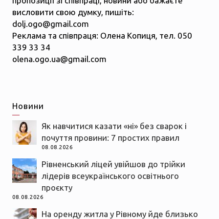
пропозиції зі співпраці, новини або бажаєте
висловити свою думку, пишіть:
dolj.ogo@gmail.com
Реклама та співпраця: Олена Копиця, тел. 050
339 33 34
olena.ogo.ua@gmail.com
Новини
Як навчитися казати «ні» без сварок і
почуття провини: 7 простих правил
08.08.2026
Рівненський ліцей увійшов до трійки
лідерів всеукраїнського освітнього
проєкту
08.08.2026
На оренду житла у Рівному йде близько