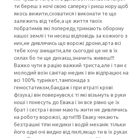
ти береш з ночі свою саперку і риєш нору щоб
якось вижити,сховатися і виконати те що
залежить від тебе,а це життя твоїх
побратимів які попереду,тримають оборону
нашої землі і ти несеш відповідь за кожного з
них,не дивлячись що ворожі дрони,арта всі
тебе хочу знищити,але сьогодні це не в їх
силах бо ти ще дихаєш,значить живеш!!!
Важко чути в рацію важкий триста,але і там є
молодий воїн санітар медик і він відпрацює на
всі 100% турнікет,тампонада з
гемостатиком,бандаж і при втраті крові
фізуха,і він повернувся,є ті які візьмуть в руки
ноші і понесуть до Евака і їм все рівно це їх
брат і сестра і вони мають жити не дивлячись
на роботу ворожої, арти!!!В Еваку чекають
безтрашні тіпи медики і водій механік тільки
його одні очі видно від пилі,якщо ти в їх руках