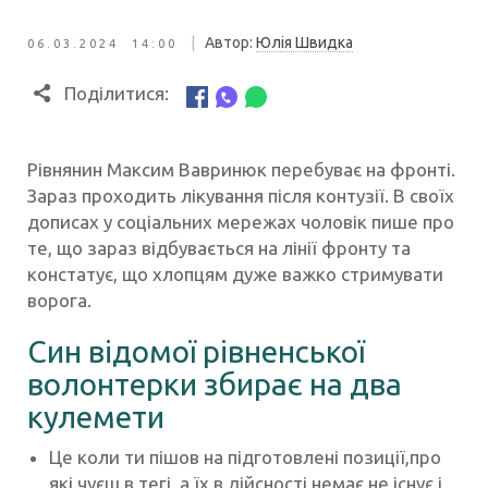
|
Автор:
Юлія Швидка
06.03.2024 14:00
Поділитися:
Рівнянин Максим Вавринюк перебуває на фронті.
Зараз проходить лікування після контузії. В своїх
дописах у соціальних мережах чоловік пише про
те, що зараз відбувається на лінії фронту та
констатує, що хлопцям дуже важко стримувати
ворога.
Син відомої рівненської
волонтерки збирає на два
кулемети
Це коли ти пішов на підготовлені позиції,про
які чуєш в тегі, а їх в дійсності немає не існує і