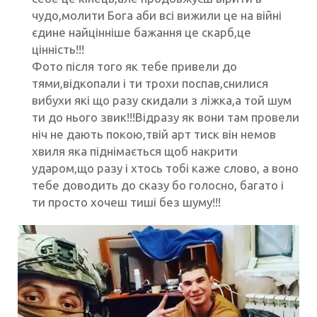
чудо,молити Бога аби всі вижили це на війні
єдине найцінніше бажання це скарб,це
цінність!!!
Фото після того як тебе привели до
тями,відкопали і ти трохи поспав,снилися
вибухи які що разу скидали з ліжка,а той шум
ти до нього звик!!!Відразу як вони там провели
ніч не дають покою,твій арт тиск він немов
хвиля яка піднімається щоб накрити
ударом,що разу і хтось тобі каже слово, а воно
тебе доводить до сказу бо голосно, багато і
ти просто хочеш тиші без шуму!!!