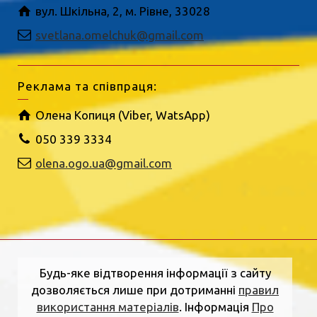
вул. Шкільна, 2, м. Рівне, 33028
svetlana.omelchuk@gmail.com
Реклама та співпраця:
Олена Копиця (Viber, WatsApp)
050 339 3334
olena.ogo.ua@gmail.com
Будь-яке відтворення інформації з сайту
дозволяється лише при дотриманні
правил
використання матеріалів
. Інформація
Про