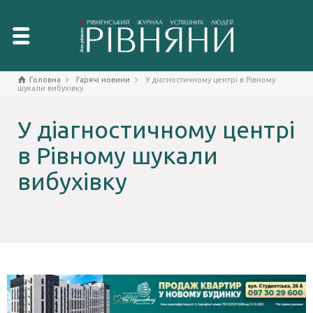
Головна
Гарячі новини
У діагностичному центрі в Рівному
шукали вибухівку
У діагностичному центрі
в Рівному шукали
вибухівку