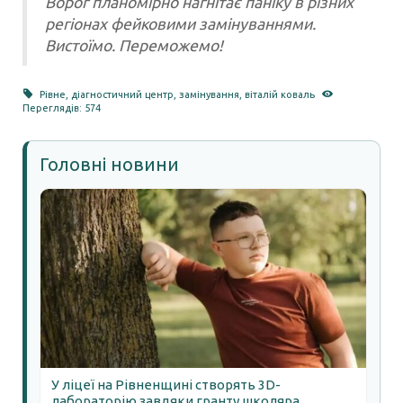
Ворог планомірно нагнітає паніку в різних
регіонах фейковими замінуваннями.
Вистоїмо. Переможемо!
Рівне
,
діагностичний центр
,
замінування
,
віталій коваль
Переглядів: 574
Головні новини
У ліцеї на Рівненщині створять 3D-
лабораторію завдяки гранту школяра