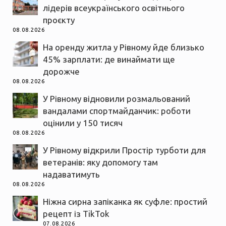
лідерів всеукраїнського освітнього
проєкту
08.08.2026
На оренду житла у Рівному йде близько
45% зарплати: де винаймати ще
дорожче
08.08.2026
У Рівному відновили розмальований
вандалами спортмайданчик: роботи
оцінили у 150 тисяч
08.08.2026
У Рівному відкрили Простір турботи для
ветеранів: яку допомогу там
надаватимуть
08.08.2026
Ніжна сирна запіканка як суфле: простий
рецепт із TikTok
07.08.2026