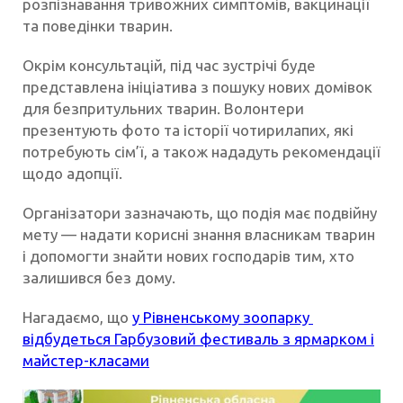
розпізнавання тривожних симптомів, вакцинації
та поведінки тварин.
Окрім консультацій, під час зустрічі буде
представлена ініціатива з пошуку нових домівок
для безпритульних тварин. Волонтери
презентують фото та історії чотирилапих, які
потребують сім’ї, а також нададуть рекомендації
щодо адопції.
Організатори зазначають, що подія має подвійну
мету — надати корисні знання власникам тварин
і допомогти знайти нових господарів тим, хто
залишився без дому.
Нагадаємо, що
у Рівненському зоопарку
відбудеться Гарбузовий фестиваль з ярмарком і
майстер-класами