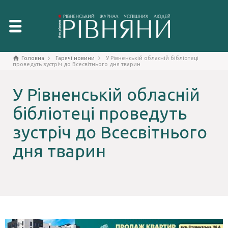
Головна
Гарячі новини
У Рівненській обласній бібліотеці
проведуть зустріч до Всесвітнього дня тварин
У Рівненській обласній
бібліотеці проведуть
зустріч до Всесвітнього
дня тварин