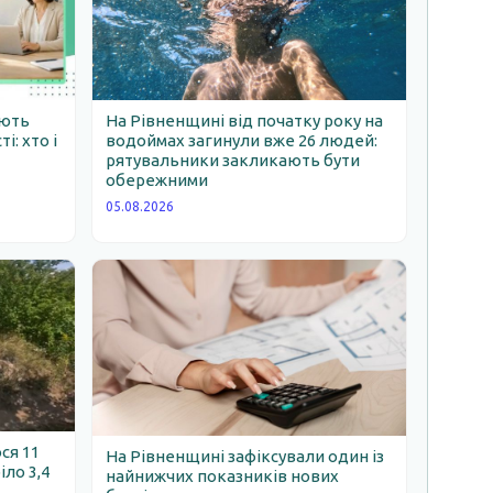
ають
На Рівненщині від початку року на
: хто і
водоймах загинули вже 26 людей:
рятувальники закликають бути
обережними
05.08.2026
ся 11
На Рівненщині зафіксували один із
іло 3,4
найнижчих показників нових