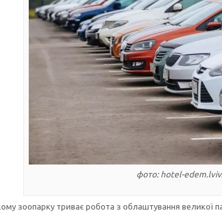
фото: hotel-edem.lviv
кому зоопарку триває робота з облаштування великої п