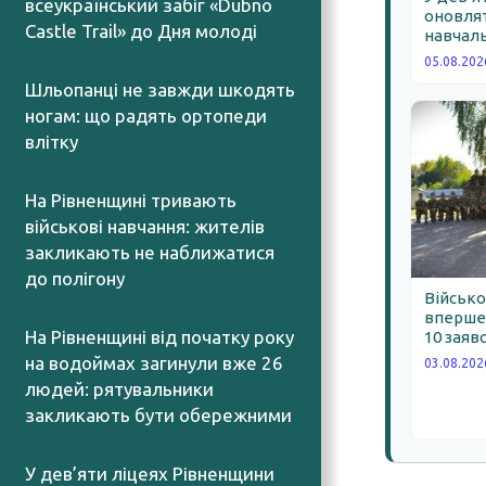
всеукраїнський забіг «Dubno
оновлят
Castle Trail» до Дня молоді
навчаль
05.08.2026
05.08.202
Шльопанці не завжди шкодять
ногам: що радять ортопеди
влітку
05.08.2026
На Рівненщині тривають
військові навчання: жителів
закликають не наближатися
до полігону
Військо
05.08.2026
вперше 
На Рівненщині від початку року
10 заяв
на водоймах загинули вже 26
03.08.202
людей: рятувальники
закликають бути обережними
05.08.2026
У дев’яти ліцеях Рівненщини