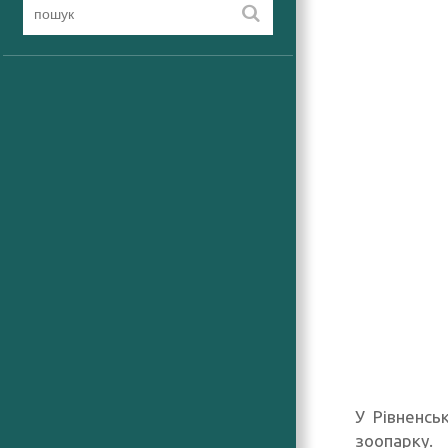
У Рівненсь
зоопарку.