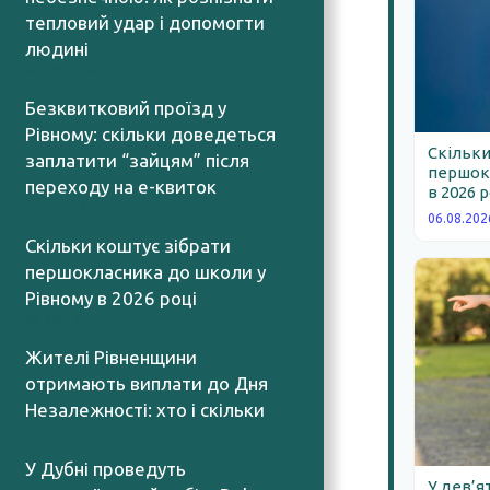
тепловий удар і допомогти
людині
06.08.2026
Безквитковий проїзд у
Рівному: скільки доведеться
Скільки
заплатити “зайцям” після
першокл
переходу на е-квиток
в 2026 
06.08.2026
06.08.202
Скільки коштує зібрати
першокласника до школи у
Рівному в 2026 році
06.08.2026
Жителі Рівненщини
отримають виплати до Дня
Незалежності: хто і скільки
06.08.2026
У Дубні проведуть
У дев’я