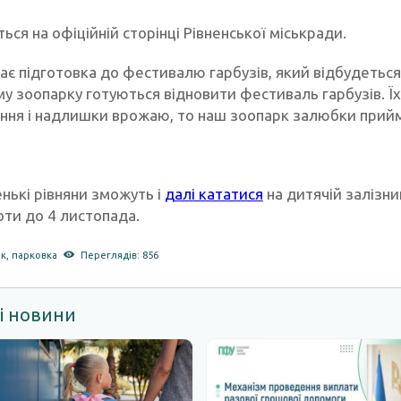
ься на офіційній сторінці Рівненської міськради.
ає підготовка до фестивалю гарбузів, який відбудеться
му зоопарку готуються відновити фестиваль гарбузів. Ї
ння і надлишки врожаю, то наш зоопарк залюбки прийм
нькі рівняни зможуть і
далі кататися
на дитячій залізни
оти до 4 листопада.
рк
,
парковка
Переглядів: 856
і новини