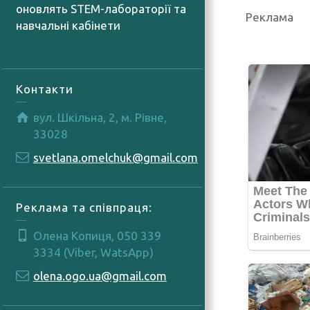
оновлять STEM-лабораторії та
Реклама
навчальні кабінети
05.08.2026
Контакти
вул. Шкільна, 2, м. Рівне,
33028
svetlana.omelchuk@gmail.com
Реклама та співпраця:
Олена Копиця, 050 339
3334 (Viber, WatsApp)
olena.ogo.ua@gmail.com