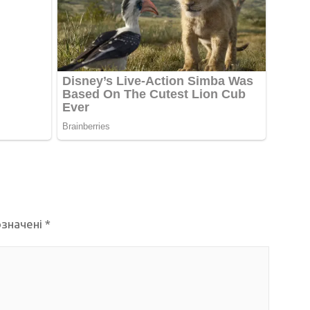
означені
*