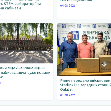
ь STEM-лабораторії та
04.08.2026
ні кабінети
6
вий ліцей на Рівненщині
набирає дівчат: уже подали
ок
Рівне передало військовим
6
Starlink і 11 зарядних станці
Oukitel
03.08.2026