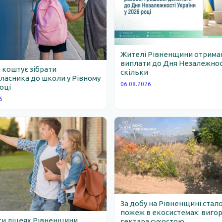
Жителі Рівненщини отрим
виплати до Дня Незалежності
 коштує зібрати
скільки
асника до школи у Рівному
06.08.2026
році
6
За добу на Рівненщині стало
пожеж в екосистемах: вигор
ти ліцеях Рівненщини
гектара сухостою