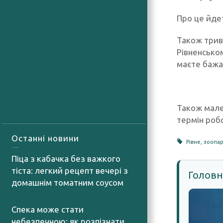
Про це йдет
Також трив
Рівненсько
маєте бажа
Також мале
термін роб
Останні новини
Рівне
,
зоопа
Піца з кабачка без важкого
тіста: легкий рецепт вечері з
Головн
домашнім томатним соусом
06.08.2026
Спека може стати
небезпечною: як розпізнати