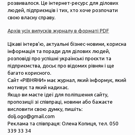
розвивалося. Це інтернет-ресурс для ділових
людей, підприємців і тих, хто хоче розпочати
свою власну справу.
Архів усіх випусків журналу в форматі PDF
Цікаві інтерв’ю, актуальні бізнес-новини, корисна
інформація та поради для ділових людей,
розповіді про успішні українські проєкти та
підприємства, досьє про відомих рівнян і ще
багато корисного.
Сайт «РІВНЯНИ» має журнал, який інформує, який
мотивує та який надихає.
Якщо ви маєте ідеї для поліпшення сайту,
пропозиції зі співпраці, новини або бажаєте
висловити свою думку, пишіть:
dolj.ogo@gmail.com
Реклама та співпраця: Олена Копиця, тел. 050
339 33 34