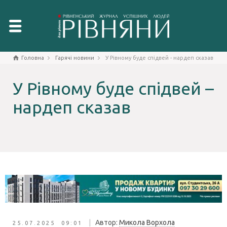
Головна
Гарячі новини
У Рівному буде спідвей - нардеп сказав
У Рівному буде спідвей –
нардеп сказав
|
Автор:
Микола Ворхола
25.07.2025 09:01