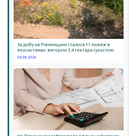
За добу на Рівненщині сталося 11 пожеж в
екосистемах: вигоріло 3,4 гектара сухостою
04.08.2026
На Рівненщині зафіксували один із найнижчих