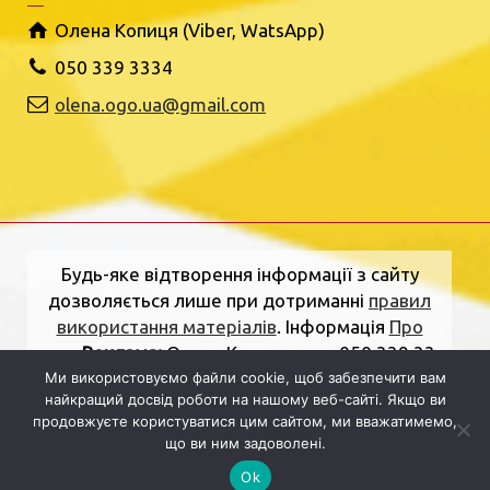
Олена Копиця (Viber, WatsApp)
050 339 3334
olena.ogo.ua@gmail.com
Будь-яке відтворення інформації з сайту
дозволяється лише при дотриманні
правил
використання матеріалів
. Інформація
Про
нас
.
Реклама:
Олена Копиця, тел. 050 339 33
34
olena.ogo.ua@gmail.com
.
Адреса
Ми використовуємо файли cookie, щоб забезпечити вам
найкращий досвід роботи на нашому веб-сайті. Якщо ви
редакції:
вулиця Шкільна, 2, Рівне, Рівненська
продовжуєте користуватися цим сайтом, ми вважатимемо,
область, 33000.
Електронна пошта:
що ви ним задоволені.
dolj.ogo@gmail.com
Ok