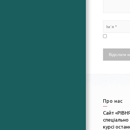
Про нас
Сайт «РІВН
спеціально 
курсі останн