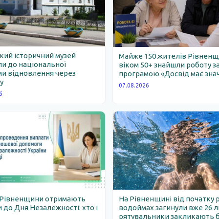
ий історичний музей
Майже 150 жителів Рівнен
и до національної
віком 50+ знайшли роботу з
и відновлення через
програмою «Досвід має зна
у
07.08.2026
6
 Рівненщини отримають
На Рівненщині від початку 
 до Дня Незалежності: хто і
водоймах загинули вже 26 
рятувальники закликають 