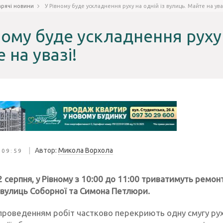
арячі новини
У Рівному буде ускладнення руху на одній із вулиць. Майте на ува
ному буде ускладнення руху 
 на увазі!
|
Автор:
Микола Ворхола
 09:59
2 серпня, у Рівному з 10:00 до 11:00 триватимуть ремон
 вулиць Соборної та Симона Петлюри.
з проведенням робіт частково перекриють одну смугу ру