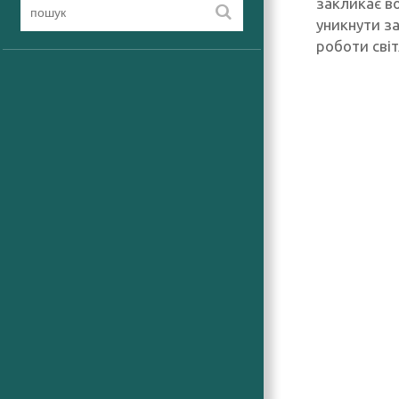
закликає в
уникнути з
роботи світ