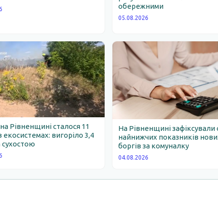
обережними
6
05.08.2026
 на Рівненщині сталося 11
На Рівненщині зафіксували 
 екосистемах: вигоріло 3,4
найнижчих показників нови
 сухостою
боргів за комуналку
6
04.08.2026