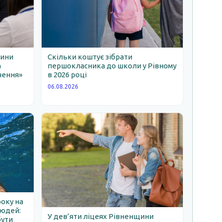
щини
Скільки коштує зібрати
а
першокласника до школи у Рівному
чення»
в 2026 році
06.08.2026
року на
людей:
У дев’яти ліцеях Рівненщини
бути