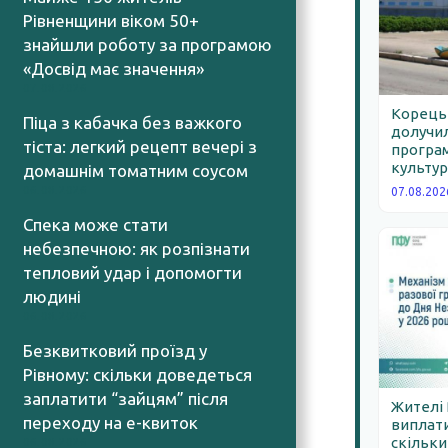
Рівненщини віком 50+
знайшли роботу за програмою
«Досвід має значення»
07.08.2026
Корецьк
Піца з кабачка без важкого
долучил
тіста: легкий рецепт вечері з
програм
культур
домашнім томатним соусом
06.08.2026
07.08.202
Спека може стати
небезпечною: як розпізнати
тепловий удар і допомогти
людині
06.08.2026
Безквитковий проїзд у
Рівному: скільки доведеться
заплатити “зайцям” після
Жителі
переходу на е-квиток
виплати
скільки
06.08.2026