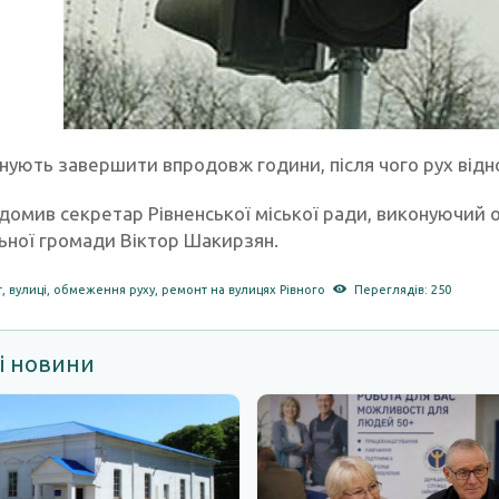
нують завершити впродовж години, після чого рух відн
домив секретар Рівненської міської ради, виконуючий о
ьної громади Віктор Шакирзян.
т
,
вулиці
,
обмеження руху
,
ремонт на вулицях Рівного
Переглядів: 250
і новини