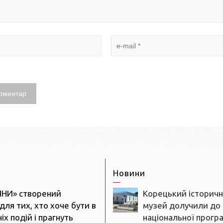
Новини
ЯНИ» створений
Корецький історич
для тих, хто хоче бути в
музей долучили до
іх подій і прагнуть
національної прогр