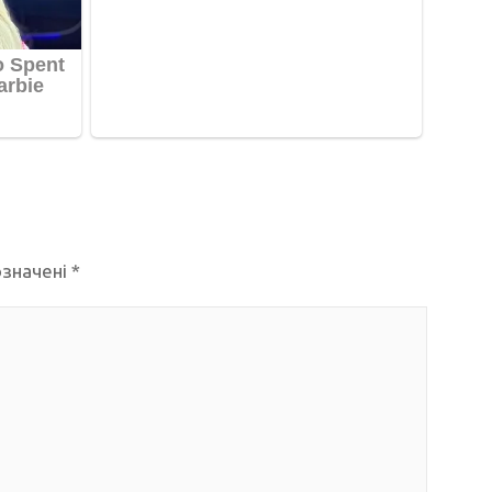
означені
*