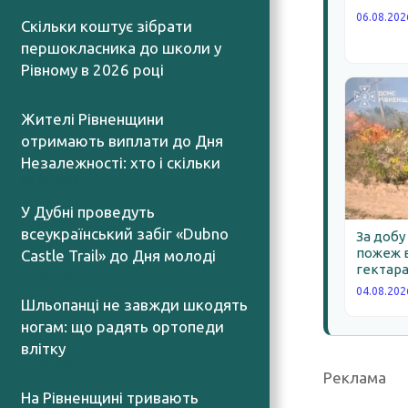
06.08.202
Скільки коштує зібрати
першокласника до школи у
Рівному в 2026 році
06.08.2026
Жителі Рівненщини
отримають виплати до Дня
Незалежності: хто і скільки
06.08.2026
У Дубні проведуть
всеукраїнський забіг «Dubno
За добу
пожеж в
Castle Trail» до Дня молоді
гектара
05.08.2026
04.08.202
Шльопанці не завжди шкодять
ногам: що радять ортопеди
влітку
05.08.2026
Реклама
На Рівненщині тривають