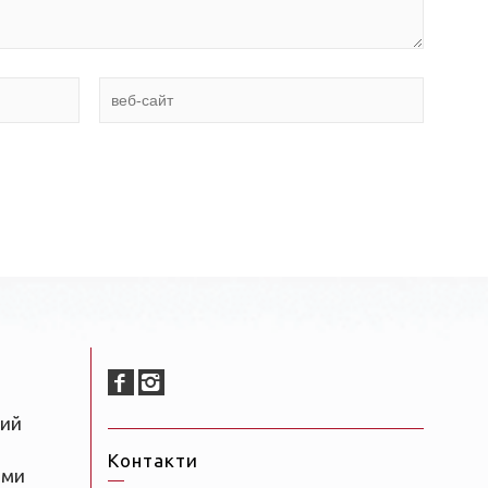
ний
Контакти
ами