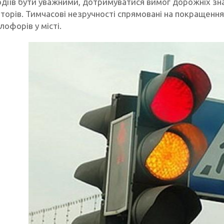
одіїв бути уважними, дотримуватися вимог дорожніх зна
аторів. Тимчасові незручності спрямовані на покращенн
лофорів у місті.