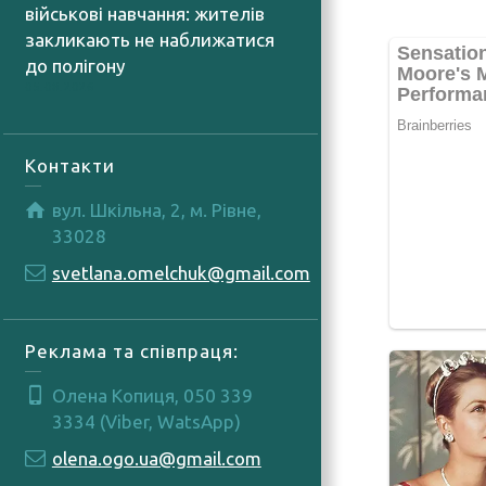
військові навчання: жителів
закликають не наближатися
до полігону
05.08.2026
Контакти
вул. Шкільна, 2, м. Рівне,
33028
svetlana.omelchuk@gmail.com
Реклама та співпраця:
Олена Копиця, 050 339
3334 (Viber, WatsApp)
olena.ogo.ua@gmail.com