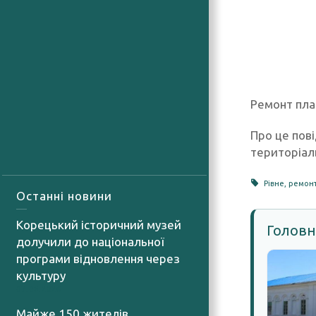
Ремонт пла
Про це пові
територіал
Рівне
,
ремон
Останні новини
Корецький історичний музей
Головн
долучили до національної
програми відновлення через
культуру
07.08.2026
Майже 150 жителів