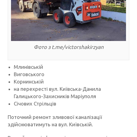
Фото з t.me/victorshakirzyan
Млинівській
Виговського
Корнинській
на перехресті вул. Київська-Данила
Галицького-Захисників Маріуполя
Січових Стрільців
Поточний ремонт зливової каналізації
здійснюватимуть на вул. Київській.