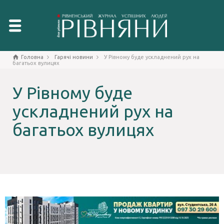
Головна
Гарячі новини
У Рівному буде ускладнений рух на
багатьох вулицях
У Рівному буде
ускладнений рух на
багатьох вулицях