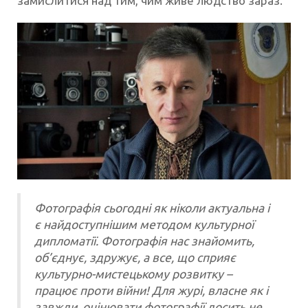
замислитися над тим, чим живе людство зараз.
Фотографія сьогодні як ніколи актуальна і
є найдоступнішим методом культурної
дипломатії. Фотографія нас знайомить,
об’єднує, здружує, а все, що сприяє
культурно-мистецькому розвитку –
працює проти війни! Для журі, власне як і
завжди, оцінювати фотографії досить не