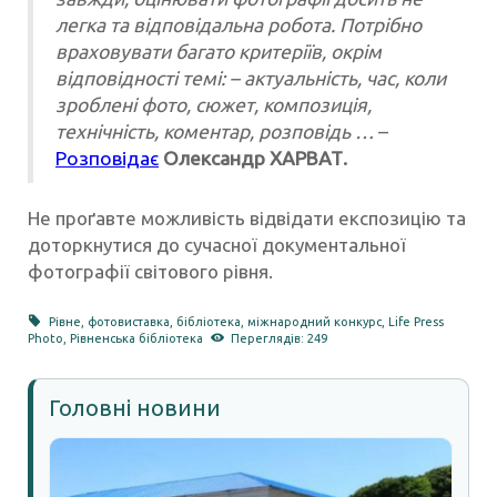
легка та відповідальна робота. Потрібно
враховувати багато критеріїв, окрім
відповідності темі: – актуальність, час, коли
зроблені фото, сюжет, композиція,
технічність, коментар, розповідь …
–
Розповідає
Олександр ХАРВАТ.
Не проґавте можливість відвідати експозицію та
доторкнутися до сучасної документальної
фотографії світового рівня.
Рівне
,
фотовиставка
,
бібліотека
,
міжнародний конкурс
,
Life Press
Photo
,
Рівненська бібліотека
Переглядів: 249
Головні новини