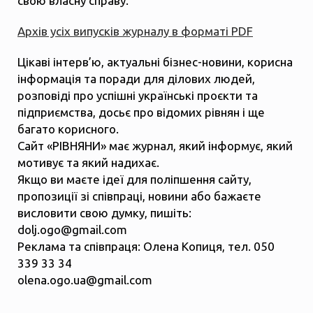
свою власну справу.
Архів усіх випусків журналу в форматі PDF
Цікаві інтерв’ю, актуальні бізнес-новини, корисна
інформація та поради для ділових людей,
розповіді про успішні українські проєкти та
підприємства, досьє про відомих рівнян і ще
багато корисного.
Сайт «РІВНЯНИ» має журнал, який інформує, який
мотивує та який надихає.
Якщо ви маєте ідеї для поліпшення сайту,
пропозиції зі співпраці, новини або бажаєте
висловити свою думку, пишіть:
dolj.ogo@gmail.com
Реклама та співпраця: Олена Копиця, тел. 050
339 33 34
olena.ogo.ua@gmail.com