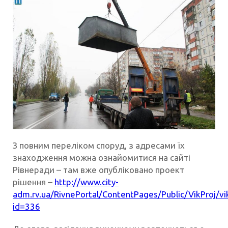
З повним переліком споруд, з адресами їх
знаходження можна ознайомитися на сайті
Рівнеради – там вже опубліковано проект
рішення –
http://www.city-
adm.rv.ua/RivnePortal/ContentPages/Public/VikProj/vi
id=336