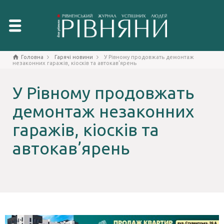
Головна
Гарячі новини
У Рівному продовжать демонтаж
незаконних гаражів, кіосків та автокав'ярень
У Рівному продовжать
демонтаж незаконних
гаражів, кіосків та
автокав’ярень