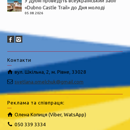
У Дубні проведуть всеукраїнський забіг
«Dubno Castle Trail» до Дня молоді
05.08.2026
Контакти
вул. Шкільна, 2, м. Рівне, 33028
svetlana.omelchuk@gmail.com
Реклама та співпраця:
Олена Копиця (Viber, WatsApp)
050 339 3334