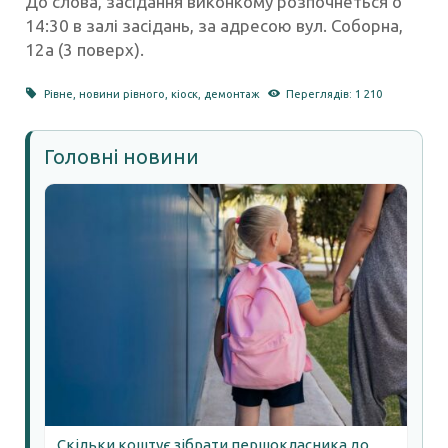
До слова, засідання виконкому розпочнеться о
14:30 в залі засідань, за адресою вул. Соборна,
12а (3 поверх).
Рівне
,
новини рівного
,
кіоск
,
демонтаж
Переглядів: 1 210
Головні новини
Скільки коштує зібрати першокласника до