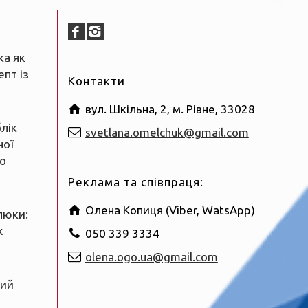
ка як
пт із
Контакти
вул. Шкільна, 2, м. Рівне, 33028
блік
svetlana.omelchuk@gmail.com
ної
о
Реклама та співпраця:
Олена Копиця (Viber, WatsApp)
люки:
ж
050 339 3334
olena.ogo.ua@gmail.com
ний