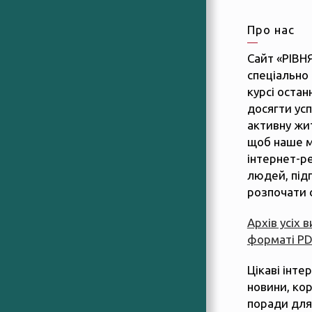
Про нас
Сайт «РІВН
спеціально 
курсі останн
досягти усп
активну жит
щоб наше м
інтернет-р
людей, підп
розпочати 
Архів усіх 
форматі P
Цікаві інте
новини, ко
поради для