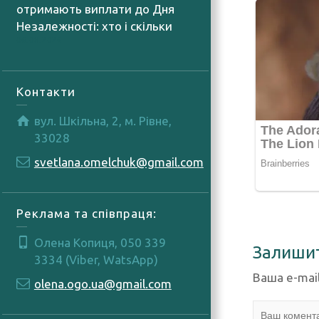
отримають виплати до Дня
Незалежності: хто і скільки
06.08.2026
Контакти
вул. Шкільна, 2, м. Рівне,
33028
svetlana.omelchuk@gmail.com
Реклама та співпраця:
Олена Копиця, 050 339
Залиши
3334 (Viber, WatsApp)
Ваша e-mai
olena.ogo.ua@gmail.com