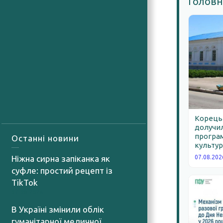
Головн
Корецьк
долучил
програм
Останні новини
культур
Ніжна сирна запіканка як
07.08.202
суфле: простий рецепт із
TikTok
07.08.2026
В Україні змінили облік
гуманітарної медичної