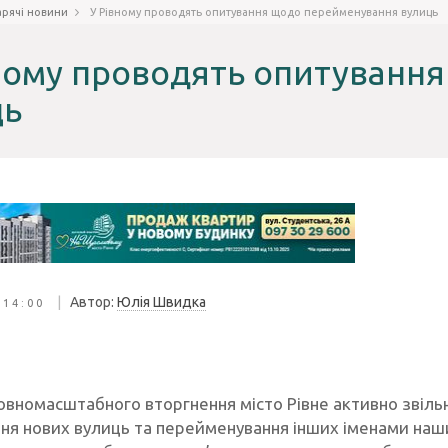
арячі новини
У Рівному проводять опитування щодо перейменування вулиць
ному проводять опитуванн
ць
|
Автор:
Юлія Швидка
 14:00
повномасштабного вторгнення місто Рівне активно звіль
я нових вулиць та перейменування інших іменами наших 