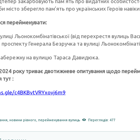
дтепер закарбовують пам’ять про видатних особистостей
и місто зберегло пам’ять про українських Героїв навіки
ся перейменувати:
вулиці Льонокомбінатівської (від перехрестя вулиць Ва
проспекту Генерала Безручка та вулиці Льонокомбінатів
Набережну на вулицю Тараса Давидюка.
я 2024 року триває двотижневе опитування щодо перейм
 тут :
rms.gle/c4BKBvtVRYxovj6m9
ання
,
новини рівного
,
перейменування вулиць
Переглядів: 477