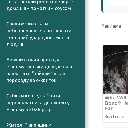
тіста: легкий рецепт вечері з
домашнім томатним соусом
06.08.2026
Спека може стати
Реклама
небезпечною: як розпізнати
тепловий удар і допомогти
людині
06.08.2026
Безквитковий проїзд у
Рівному: скільки доведеться
заплатити “зайцям” після
переходу на е-квиток
06.08.2026
Скільки коштує зібрати
першокласника до школи у
Рівному в 2026 році
06.08.2026
Жителі Рівненщини