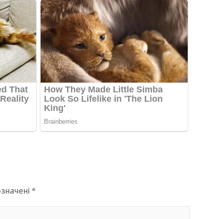
означені
*