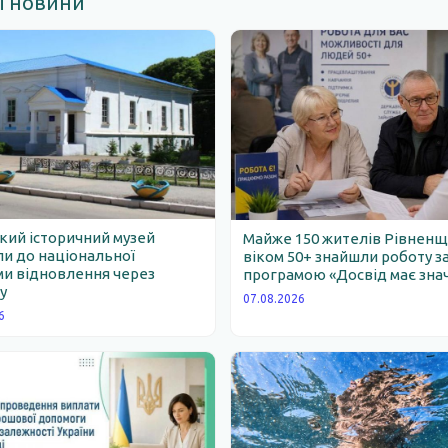
і новини
ий історичний музей
Майже 150 жителів Рівнен
и до національної
віком 50+ знайшли роботу з
и відновлення через
програмою «Досвід має зна
у
07.08.2026
6