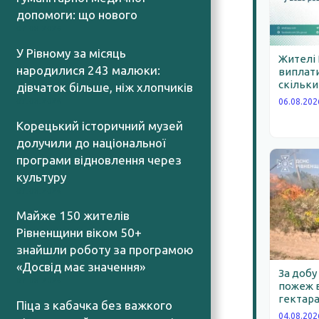
допомоги: що нового
07.08.2026
У Рівному за місяць
Жителі
народилися 243 малюки:
виплати
скільки
дівчаток більше, ніж хлопчиків
07.08.2026
06.08.202
Корецький історичний музей
долучили до національної
програми відновлення через
культуру
07.08.2026
Майже 150 жителів
Рівненщини віком 50+
знайшли роботу за програмою
«Досвід має значення»
За добу
07.08.2026
пожеж в
гектара
Піца з кабачка без важкого
04.08.202