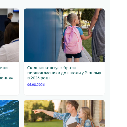
щини
Скільки коштує зібрати
а
першокласника до школи у Рівному
чення»
в 2026 році
06.08.2026