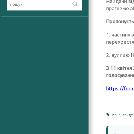
майдани ві
прагнемо аб
Пропонуєть
1. частину 
перехрестя 
2. вулицю 
З 11 квітн
голосування
https://fo
Рівне
,
опитув