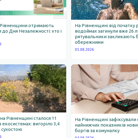
 Рівненщини отримають
На Рівненщині від початку 
 до Дня Незалежності: хто і
водоймах загинули вже 26 
рятувальники закликають 
обережними
6
05.08.2026
 на Рівненщині сталося 11
На Рівненщині зафіксували 
 екосистемах: вигоріло 3,4
найнижчих показників нови
 сухостою
боргів за комуналку
6
04.08.2026