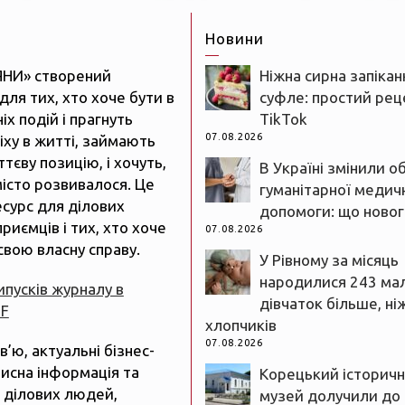
Новини
ЯНИ» створений
Ніжна сирна запікан
для тих, хто хоче бути в
суфле: простий реце
іх подій і прагнуть
TikTok
07.08.2026
іху в житті, займають
тєву позицію, і хочуть,
В Україні змінили о
істо розвивалося. Це
гуманітарної медич
есурс для ділових
допомоги: що новог
риємців і тих, хто хоче
07.08.2026
свою власну справу.
У Рівному за місяць
народилися 243 ма
випусків журналу в
дівчаток більше, ні
DF
хлопчиків
07.08.2026
рв’ю, актуальні бізнес-
рисна інформація та
Корецький історич
 ділових людей,
музей долучили до