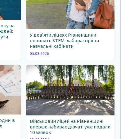
року на
людей:
У дев’яти ліцеях Рівненщини
бути
оновлять STEM-лабораторії та
навчальні кабінети
05.08.2026
один із
Військовий ліцей на Рівненщині
х
вперше набирає дівчат: уже подали
10 заявок