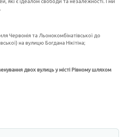
, які є ідеалом свободи та незалежності. І ми
.
силя Червонія та Льонокомбінатівської до
ської) на вулицю Богдана Нікітіна;
енування двох вулиць у місті Рівному шляхом