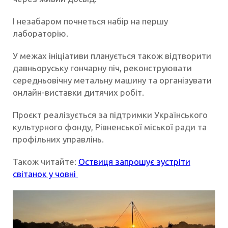
І незабаром почнеться набір на першу
лабораторію.
У межах ініціативи планується також відтворити
давньоруську гончарну піч, реконструювати
середньовічну метальну машину та організувати
онлайн-виставки дитячих робіт.
Проєкт реалізується за підтримки Українського
культурного фонду, Рівненської міської ради та
профільних управлінь.
Також читайте:
Оствиця запрошує зустріти
світанок у човні