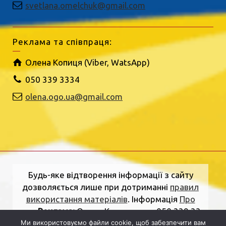
svetlana.omelchuk@gmail.com
Реклама та співпраця:
Олена Копиця (Viber, WatsApp)
050 339 3334
olena.ogo.ua@gmail.com
Будь-яке відтворення інформації з сайту
дозволяється лише при дотриманні
правил
використання матеріалів
. Інформація
Про
нас
.
Реклама:
Олена Копиця, тел. 050 339 33
Ми використовуємо файли cookie, щоб забезпечити вам
34
olena.ogo.ua@gmail.com
.
Адреса