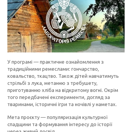
У програмі — практичне ознайомлення з
традиційними ремеслами: гончарство,
ковальство, ткацтво. Також дітей навчатимуть
стрільбі з лука, метанню з требушету,
приготуванню хліба на відкритому вогні. Окрім
того передбачені експерименти, догляд за
тваринами, історичні ігри та ночівлі у наметах.
Мета проєкту — популяризація культурної
спадщини та формування інтересу до історії
через живий досвід.