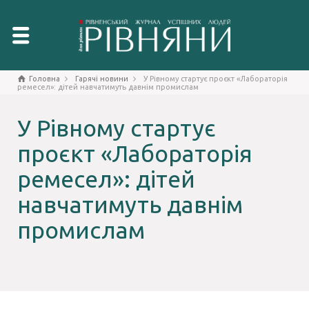
Головна
Гарячі новини
У Рівному стартує проєкт «Лабораторія
ремесел»: дітей навчатимуть давнім промислам
У Рівному стартує
проєкт «Лабораторія
ремесел»: дітей
навчатимуть давнім
промислам