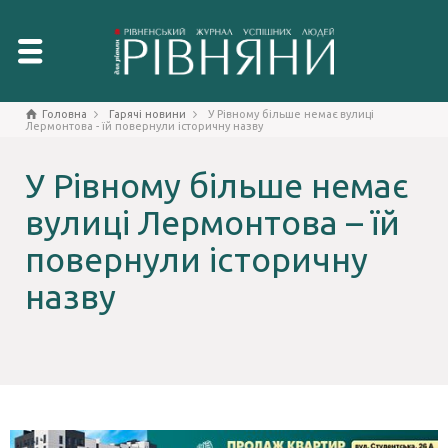
Головна
Гарячі новини
У Рівному більше немає вулиці
Лермонтова - їй повернули історичну назву
У Рівному більше немає
вулиці Лермонтова – їй
повернули історичну
назву