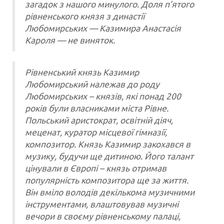
загадок з нашого минулого. Доля п’ятого
рівненського князя з династії
Любомирських — Казимира Анастасія
Кароля — не виняток.
Рівненський князь Казимир
Любомирський належав до роду
Любомирських – князів, які понад 200
років були власниками міста Рівне.
Польський аристократ, освітній діяч,
меценат, куратор місцевої гімназії,
композитор. Князь Казимир закохався в
музику, будучи ще дитиною. Його талант
цінували в Європі – князь отримав
популярність композитора ще за життя.
Він вміло володів декількома музичними
інструментами, влаштовував музичні
вечори в своєму рівненському палаці,