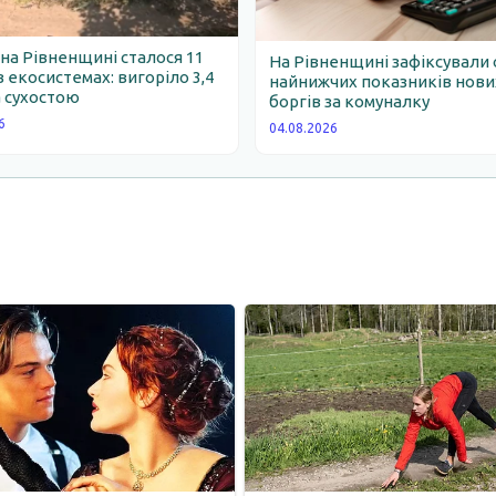
 на Рівненщині сталося 11
На Рівненщині зафіксували 
 екосистемах: вигоріло 3,4
найнижчих показників нови
 сухостою
боргів за комуналку
6
04.08.2026