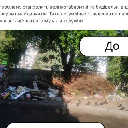
проблему становлять великогабаритні та будівельні ві
нерних майданчиків. Таке несумлінне ставлення не лише
навантаження на комунальні служби.