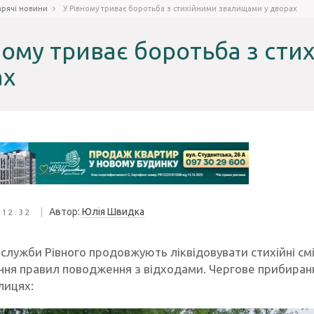
арячі новини
У Рівному триває боротьба з стихійними звалищами у дворах
ному триває боротьба з ст
ах
|
Автор:
Юлія Швидка
 12:32
служби Рівного продовжують ліквідовувати стихійні см
ня правил поводження з відходами. Чергове прибиранн
лицях: