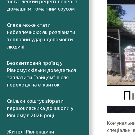
тіста: легкий рецепт вечері з
домашнім томатним соусом
06.08.2026
Спека може стати
небезпечною: як розпізнати
тепловий удар і допомогти
людині
06.08.2026
Безквитковий проїзд у
Рівному: скільки доведеться
заплатити “зайцям” після
переходу на е-квиток
06.08.2026
Скільки коштує зібрати
першокласника до школи у
Рівному в 2026 році
06.08.2026
Комунальни
спеціальні
Жителі Рівненщини