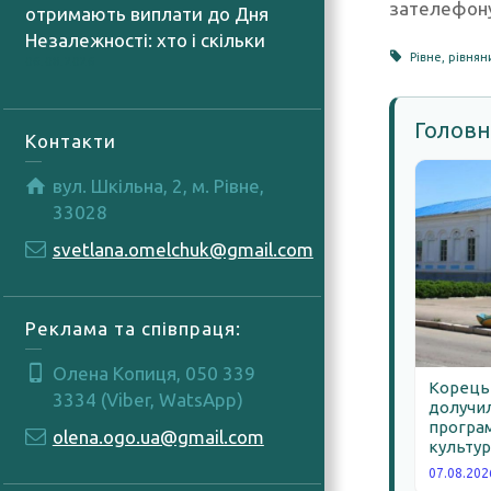
зателефону
отримають виплати до Дня
Незалежності: хто і скільки
Рівне
,
рівнян
06.08.2026
Головн
Контакти
вул. Шкільна, 2, м. Рівне,
33028
svetlana.omelchuk@gmail.com
Реклама та співпраця:
Олена Копиця, 050 339
Корецьк
3334 (Viber, WatsApp)
долучил
програм
olena.ogo.ua@gmail.com
культур
07.08.202