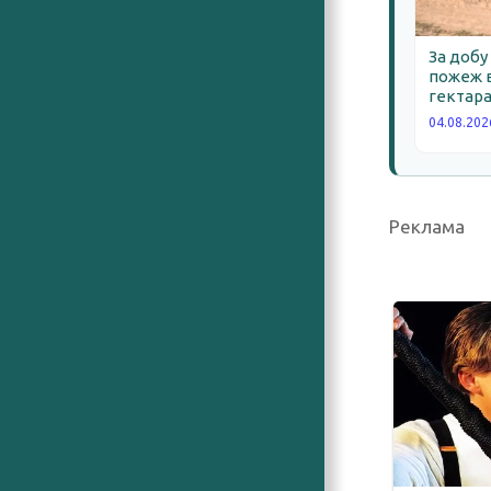
За добу
пожеж в
гектара
04.08.202
Реклама