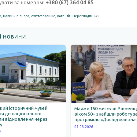
вати за номером:
+380 (67) 364 04 85
.
и
,
новини рівного
,
сміттєзвалище
,
катп
Переглядів: 245
і новини
ий історичний музей
Майже 150 жителів Рівнен
и до національної
віком 50+ знайшли роботу з
и відновлення через
програмою «Досвід має зна
у
07.08.2026
6