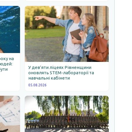
року на
людей:
У дев’яти ліцеях Рівненщини
бути
оновлять STEM-лабораторії та
навчальні кабінети
05.08.2026