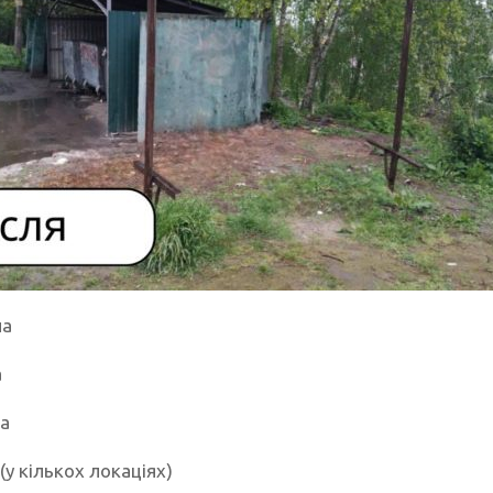
ча
а
а
(у кількох локаціях)