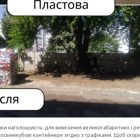
ки наголошують: для вивезення великогабаритних і ре
 восьмикубові контейнери згідно з графіками. Щоб скор