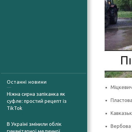
Останні новини
Міцкеви
Ніжна сирна запіканка як
Пластов
суфле: простий рецепт із
TikTok
Кавказьк
07.08.2026
В Україні змінили облік
Вербова 
гуманітарної медичної