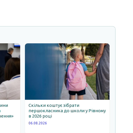
щини
Скільки коштує зібрати
а
першокласника до школи у Рівному
чення»
в 2026 році
06.08.2026