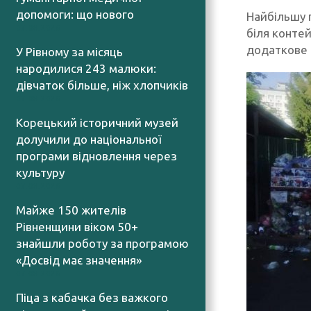
допомоги: що нового
Найбільшу 
07.08.2026
біля контей
додаткове 
У Рівному за місяць
народилися 243 малюки:
дівчаток більше, ніж хлопчиків
07.08.2026
Корецький історичний музей
долучили до національної
програми відновлення через
культуру
07.08.2026
Майже 150 жителів
Рівненщини віком 50+
знайшли роботу за програмою
«Досвід має значення»
07.08.2026
Піца з кабачка без важкого