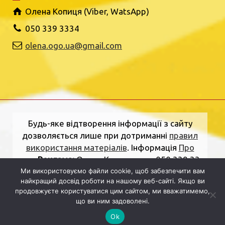
Олена Копиця (Viber, WatsApp)
050 339 3334
olena.ogo.ua@gmail.com
Будь-яке відтворення інформації з сайту
дозволяється лише при дотриманні
правил
використання матеріалів
. Інформація
Про
нас
.
Реклама:
Олена Копиця, тел. 050 339 33
Ми використовуємо файли cookie, щоб забезпечити вам
34
olena.ogo.ua@gmail.com
.
Адреса
найкращий досвід роботи на нашому веб-сайті. Якщо ви
редакції:
вулиця Шкільна, 2, Рівне, Рівненська
продовжуєте користуватися цим сайтом, ми вважатимемо,
область, 33000.
Електронна пошта:
що ви ним задоволені.
dolj.ogo@gmail.com
Ok