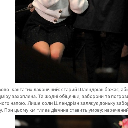
ової кантати» лаконічний: старий Шлендріан бажає, аби
міру захоплена. Та жодні обіцянки, заборони та погроз
ного напою. Лише коли Шлендріан залякує доньку забо
у. При цьому кмітлива дівчина ставить умову: наречени