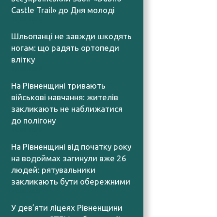
Castle Trail» до Дня молоді
05.08.2026
Шльопанці не завжди шкодять
ногам: що радять ортопеди
влітку
05.08.2026
На Рівненщині тривають
військові навчання: жителів
закликають не наближатися
до полігону
05.08.2026
На Рівненщині від початку року
на водоймах загинули вже 26
людей: рятувальники
закликають бути обережними
05.08.2026
У дев’яти ліцеях Рівненщини