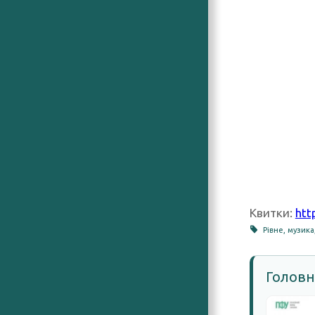
Квитки:
htt
Рівне
,
музика
Головн