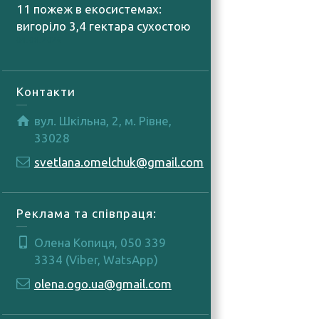
11 пожеж в екосистемах:
вигоріло 3,4 гектара сухостою
04.08.2026
Контакти
вул. Шкільна, 2, м. Рівне,
33028
svetlana.omelchuk@gmail.com
Реклама та співпраця:
Олена Копиця, 050 339
3334 (Viber, WatsApp)
olena.ogo.ua@gmail.com