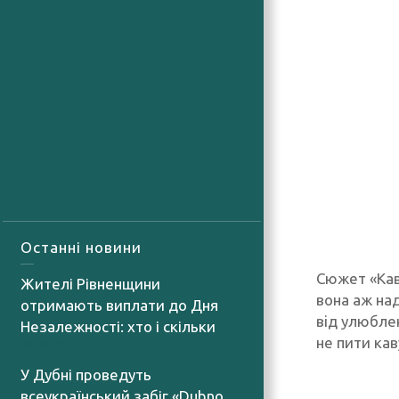
Останні новини
Сюжет «Кав
Жителі Рівненщини
вона аж над
отримають виплати до Дня
вiд улюбле
Незалежності: хто і скільки
не пити кав
06.08.2026
У Дубні проведуть
всеукраїнський забіг «Dubno