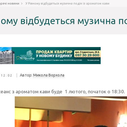
арячі новини
У Рівному відбудеться музична подія із ароматом кави
ному відбудеться музична п
|
Автор:
Микола Ворхола
 12:02
еанс з ароматом кави буде 1 лютого, початок о 18:30.