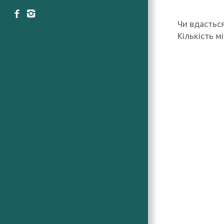
Чи вдасться
Кількість м