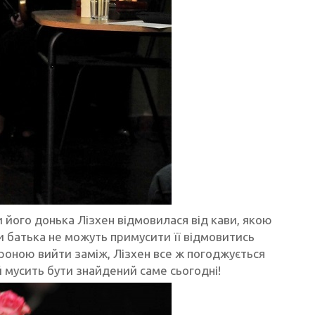
 його донька Лізхен відмовилася від кави, якою
и батька не можуть примусити її відмовитись
роною вийти заміж, Лізхен все ж погоджується
й мусить бути знайдений саме сьогодні!