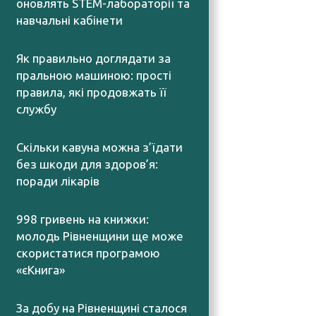
оновлять STEM-лабораторії та
навчальні кабінети
05.08.2026
Як правильно доглядати за
пральною машиною: прості
правила, які продовжать її
службу
04.08.2026
Скільки кавуна можна з’їдати
без шкоди для здоров’я:
поради лікарів
04.08.2026
998 гривень на книжки:
молодь Рівненщини ще може
скористатися програмою
«єКнига»
04.08.2026
За добу на Рівненщині сталося