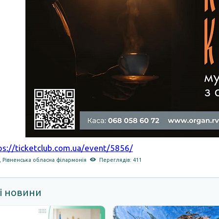
ps://ticketclub.com.ua/event/5856/
,
Рівненська обласна філармонія
Переглядів: 411
і новини